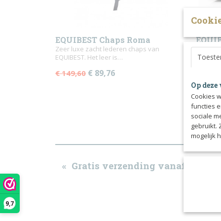
Cookie
EQUIBEST Chaps Roma
EQUIB
Zeer luxe zacht lederen chaps van
Zeer lux
Toest
EQUIBEST. Het leer is…
EQUIBES
€ 89,76
€ 187,
€ 149,60
Op deze 
Cookies w
functies 
sociale m
gebruikt.
mogelijk 
« Gratis verzending vanaf €50 b
9,7