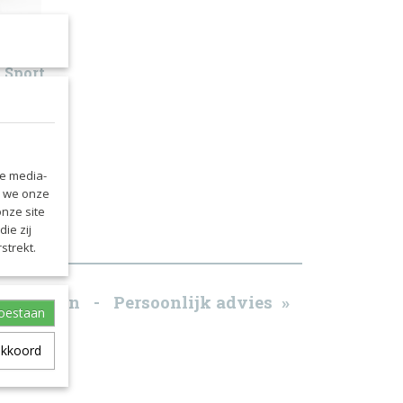
 Sport
an
le media-
n we onze
onze site
ie zij
strekt.
g betalen - Persoonlijk advies »
toestaan
akkoord