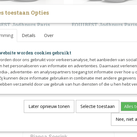
s toestaan Opties
EST Jodhpurs Paris
EQUIBEST Jodhpurs Paris
e kalfslederen jodhpurs van
Zeer luxe kalfslederen jodhpurs v
emming
Details
Over
T. De volledig…
EQUIBEST. De Sport…
00
€ 187,00
website worden cookies gebruikt
orden door ons gebruikt voor verkeersanalyse, het aanbieden van socia
en het personaliseren van informatie en advertenties. Daarnaast verlene
edia-, advertentie- en analysepartners toegang tot informatie over hoe u 
 Zij kunnen deze informatie gebruiken in combinatie met andere gegevens d
hebben verzameld door uw gebruik van hun diensten of die u hen hebt ver
innen Nederland - 14 dagen bedenktijd - Veili
Later opnieuw tonen
Selectie toestaan
Alles 
Nee, niet 