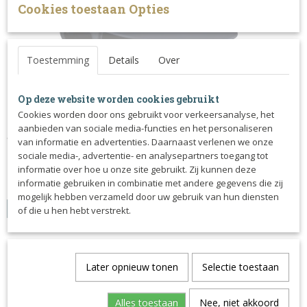
Cookies toestaan Opties
Toestemming
Details
Over
Op deze website worden cookies gebruikt
Cookies worden door ons gebruikt voor verkeersanalyse, het
OneK Avance Matt rosegold pipe
aanbieden van sociale media-functies en het personaliseren
Verkrijgbaar in het zwart, navy en bruin. Deze prachtige cap…
van informatie en advertenties. Daarnaast verlenen we onze
sociale media-, advertentie- en analysepartners toegang tot
€ 359,00
informatie over hoe u onze site gebruikt. Zij kunnen deze
informatie gebruiken in combinatie met andere gegevens die zij
✓
Op voorraad
mogelijk hebben verzameld door uw gebruik van hun diensten
of die u hen hebt verstrekt.
IN WINKELWAGEN
Later opnieuw tonen
Selectie toestaan
Alles toestaan
Nee, niet akkoord