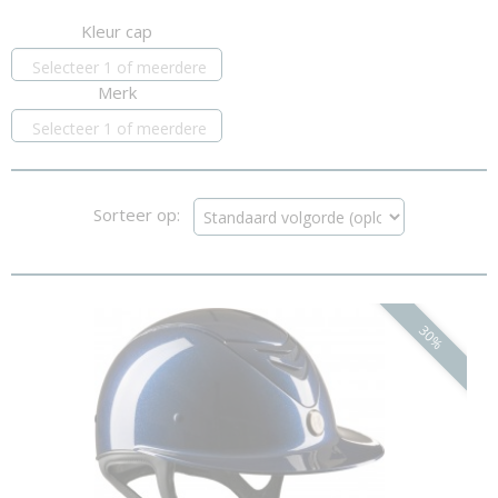
Kleur cap
Selecteer 1 of meerdere
Merk
opties
Selecteer 1 of meerdere
opties
Sorteer op:
30%