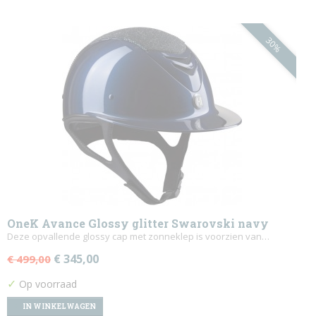
30%
OneK Avance Glossy glitter Swarovski navy
Deze opvallende glossy cap met zonneklep is voorzien van…
€ 345,00
€ 499,00
✓
Op voorraad
IN WINKELWAGEN