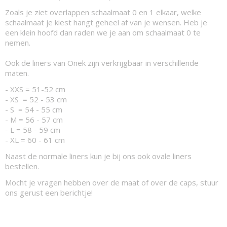
Zoals je ziet overlappen schaalmaat 0 en 1 elkaar, welke
schaalmaat je kiest hangt geheel af van je wensen. Heb je
een klein hoofd dan raden we je aan om schaalmaat 0 te
nemen.
Ook de liners van Onek zijn verkrijgbaar in verschillende
maten.
- XXS = 51-52 cm
- XS = 52 - 53 cm
- S = 54 - 55 cm
- M = 56 - 57 cm
- L = 58 - 59 cm
- XL = 60 - 61 cm
Naast de normale liners kun je bij ons ook ovale liners
bestellen.
Mocht je vragen hebben over de maat of over de caps, stuur
ons gerust een berichtje!