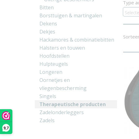
Type a
Bitten
Select
Borsttuigen & martingalen
Dekens
Dekjes
Sortee
Hackamores & combinatiebitten
Halsters en touwen
Hoofdstellen
Hulpteugels
Longeren
Oornetjes en
vliegenbescherming
Singels
Therapeutische producten
Zadelonderleggers
Zadels
9,7