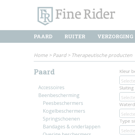
PAARD
RUITER
VERZORGING
Home
>
Paard
>
Therapeutische producten
Paard
Kleur 
Select
Accessoires
Sluitin
Beenbescherming
Select
Peesbeschermers
Waterd
Kogelbeschermers
Select
Springschoenen
Type si
Bandages & onderlappen
Select
Overige beschermers