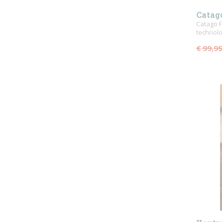
Catag
pad
Catago F
technolo
€ 99,9