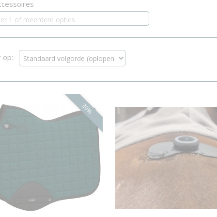
ccessoires
eer 1 of meerdere opties
r op:
30%