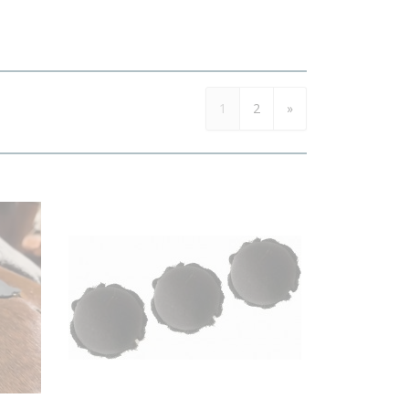
1
2
»