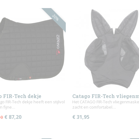
20%
o FIR-Tech dekje
Catago FIR-Tech vliegen
go FIR-Tech dekje heeft een stijlvol
Het CATAGO FIR-Tech vliegenmasker
n fijne…
zacht en comfortabel…
€ 87,20
€ 31,95
00