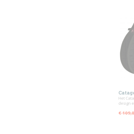
Catag
Het Cata
design e
€ 109,