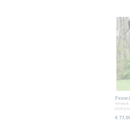
Fenwi
oornet
Fenwick 
jouw pa
€ 77,0