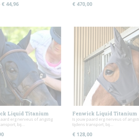
€ 44,96
€ 470,00
5
ck Liquid Titanium
Fenwick Liquid Titanium
ng Mask met Sound
paard erg nerveus of angstig
Calming Mask met oren
Is jouw paard erg nerveus of angst
ransport, bij…
tijdens transport, bij…
ing oren
90
€ 128,00