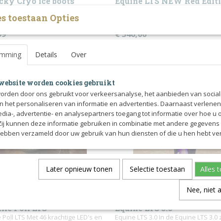
cky Cryo ice boots
Equine LTS NEW Red Edit
ice boots zijn ideaal voor het
Equine LTS NIEUWE Rode editie. Eq
s toestaan Opties
n van de benen…
is ontwikkeld met…
99
€ 346,00
emming
Details
Over
website worden cookies gebruikt
orden door ons gebruikt voor verkeersanalyse, het aanbieden van socia
en het personaliseren van informatie en advertenties. Daarnaast verlene
edia-, advertentie- en analysepartners toegang tot informatie over hoe u 
 Zij kunnen deze informatie gebruiken in combinatie met andere gegevens d
hebben verzameld door uw gebruik van hun diensten of die u hen hebt ver
Later opnieuw tonen
Selectie toestaan
Alles 
Nee, niet 
ile Poll LTS
Equine LTS 3.0
e Poll LTS Met 46 krachtige LED's en
Equine LTS 3.0 In de Equine LTS 3.0 