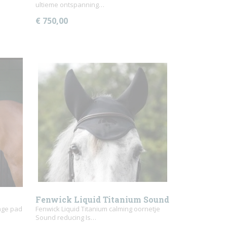
ultieme ontspanning…
€ 750,00
Fenwick Liquid Titanium Sound
age pad
Reducing oornetje
Fenwick Liquid Titanium calming oornetje
Sound reducing Is…