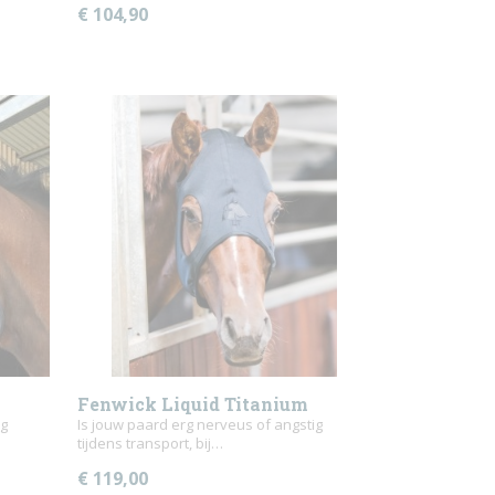
€ 104,90
Fenwick Liquid Titanium
ig
Calming Mask
Is jouw paard erg nerveus of angstig
tijdens transport, bij…
€ 119,00