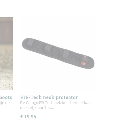
boots
FIR-Tech neck protector
ijn de
De Catago FIR-Tech nek beschermer kan
makkelijk aan het…
€ 19,95