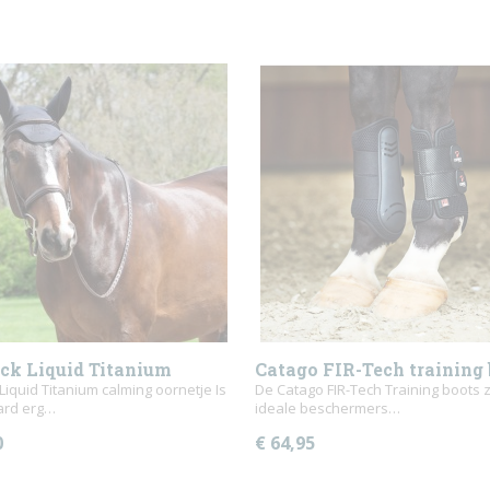
ck Liquid Titanium
Catago FIR-Tech training 
je
Liquid Titanium calming oornetje Is
De Catago FIR-Tech Training boots z
ard erg…
ideale beschermers…
0
€ 64,95