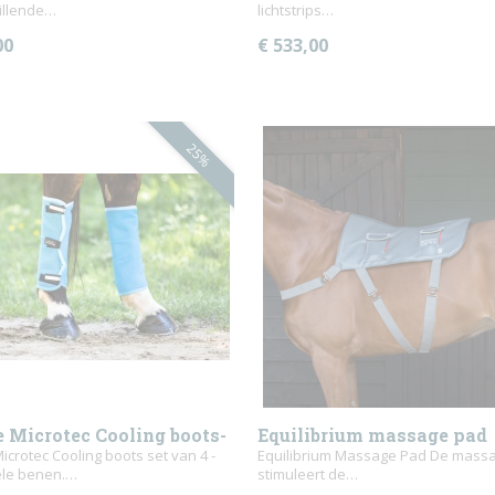
illende…
lichtstrips…
00
€ 533,00
25%
 Microtec Cooling boots-
Equilibrium massage pad
g
icrotec Cooling boots set van 4 -
Equilibrium Massage Pad De mass
ele benen.…
stimuleert de…