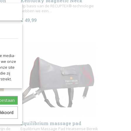
ion
Kentucky Magnetic Neck
uine LTS
Protector Recuptex
Op basis van de RECUPTEX®-technologie
hebben we een…
€ 49,99
le media-
n we onze
onze site
ie zij
strekt.
toestaan
akkoord
Equilibrium massage pad
zijn de
Heatsense
Equilibrium Massage Pad Heatsense Bereik