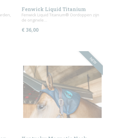
Fenwick Liquid Titanium
arden,
oordoppen
Fenwick Liquid Titanium® Oordoppen zijn
de originele…
€ 36,00
NEW