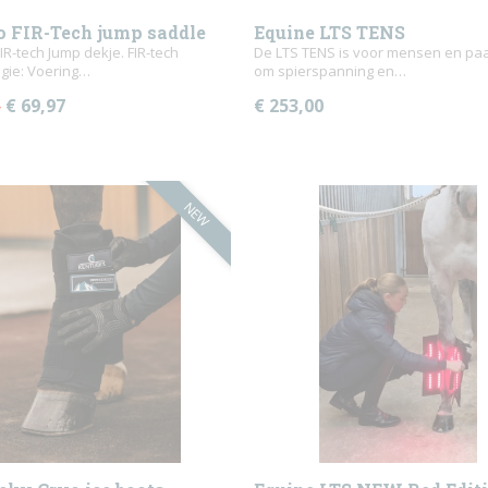
o FIR-Tech jump saddle
Equine LTS TENS
IR-tech Jump dekje. FIR-tech
De LTS TENS is voor mensen en pa
gie: Voering…
om spierspanning en…
€ 69,97
€ 253,00
5
NEW