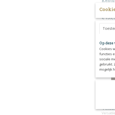
Kentu
De Cryo 
Cookie
afkoele
€ 159,
Toest
Op deze 
Cookies w
functies 
sociale m
gebruikt.
mogelijk 
Versat
Versatil