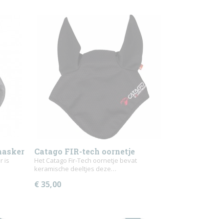
masker
Catago FIR-tech oornetje
 is
Het Catago Fir-Tech oornetje bevat
keramische deeltjes deze…
€ 35,00