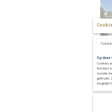
Cookie
Toest
LPC T
Op deze 
LPC Tend
Cookies w
arnica…
functies 
sociale m
€ 41,9
gebruikt.
mogelijk 