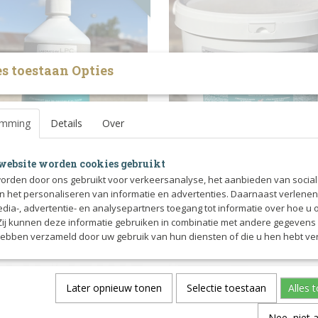
s toestaan Opties
emming
Details
Over
endonil Arnica 500ml
LPC Tend’argile +
website worden cookies gebruikt
onil Arnica – Spier- en peesgel met
LPC Tend’Argile + – Herstelklei voor
orden door ons gebruikt voor verkeersanalyse, het aanbieden van socia
…
en het personaliseren van informatie en advertenties. Daarnaast verlene
edia-, advertentie- en analysepartners toegang tot informatie over hoe u 
0
€ 39,90
 Zij kunnen deze informatie gebruiken in combinatie met andere gegevens d
hebben verzameld door uw gebruik van hun diensten of die u hen hebt ver
Later opnieuw tonen
Selectie toestaan
Alles 
Nee, niet 