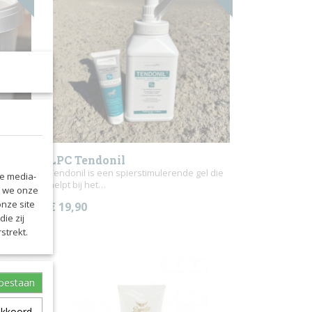
LPC Tendonil
 pezen,
Tendonil is een spierstimulerende gel die
le media-
helpt bij het…
n we onze
onze site
€ 19,90
ie zij
strekt.
toestaan
akkoord