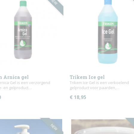
NEW
m Arnica gel
Trikem Ice gel
rnica Gel is een verzorgend
Trikem Ice Gel is een verkoelend
- en gelproduct…
gelproduct voor paarden,…
0
€ 18,95
NEW