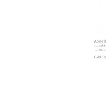
Absor
Absorbin
het mee
€ 41,9