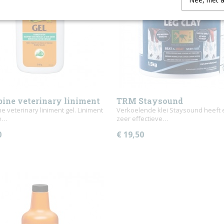
bine veterinary liniment
TRM Staysound
e veterinary liniment gel. Liniment
Verkoelende klei Staysound heeft
e…
zeer effectieve…
0
€ 19,50