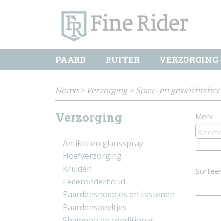
PAARD
RUITER
VERZORGING
Home
>
Verzorging
>
Spier- en gewrichtsher
Verzorging
Merk
Select
Antiklit en glansspray
Hoefverzorging
Kruiden
Sortee
Lederonderhoud
Paardensnoepjes en likstenen
Paardenspeeltjes
Shampoo en conditioner