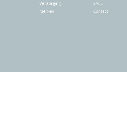
Verzorging
SALE
Merken
Contact
© 2026 www.finerider.nl