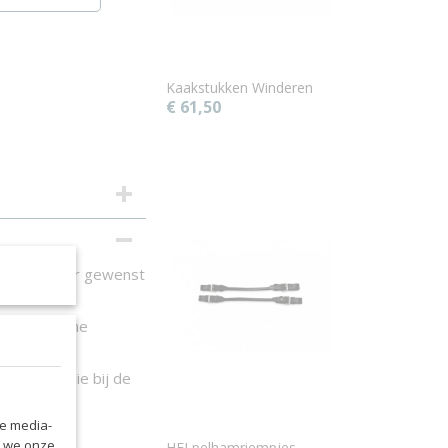
Kaakstukken Winderen
€ 61,50
ie met ieder gewenst
 een duurzame
 ruiters, die bij de
em
chillende
le media-
n we onze
HFI pelhamriempjes