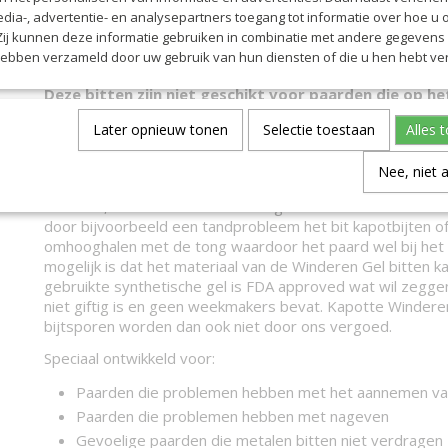
edia-, advertentie- en analysepartners toegang tot informatie over hoe u 
Elk gel-mondstuk kan met verschillende soorten zijstukke
 Zij kunnen deze informatie gebruiken in combinatie met andere gegevens d
gecombineerd om zo het juiste bit samen te stellen. Het 
hebben verzameld door uw gebruik van hun diensten of die u hen hebt ver
kaakstukken is heel eenvoudig en is in een handomdraai g
Deze bitten zijn niet geschikt voor paarden die op he
Wij bieden daarom geen garantie bij het kapotbijten
Later opnieuw tonen
Selectie toestaan
Alles 
Gel bitten.
Het bit hoort op de lagen te liggen, dit is het gedeelte van
Nee, niet 
geen tanden en/of kiezen bevinden. Indien het bit op de ju
mond zit, komt het bit dus niet tegen de tanden of kiezen. 
door bijvoorbeeld een tandprobleem het bit kapotbijten of
omhooghalen met de tong waardoor het paard wel bij het b
mogelijk is dat het materiaal van de Winderen Gel bitten k
gebruikte synthetische gel is FDA approved wat wil zeggen
niet giftig is en geen weekmakers bevat. Kapotte Windere
bijtsporen worden dan ook niet door ons vergoed.
Speciaal ontwikkeld voor:
Paarden die problemen hebben met het aannemen va
Paarden die problemen hebben met nageven
Gevoelige paarden die metalen bitten niet verdragen