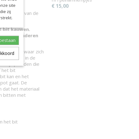
onze site
€ 15,00
n worden
ie zij
verwisselen van de
strekt.
ebeurd.
t bit kauwen.
 van de Winderen
toestaan
 de kaaklijn waar zich
akkoord
iste hoogte in de
Er zijn paarden die
 het bit
it kan en het
apot gaat. De
 dat het materiaal
n bitten met
n het bit