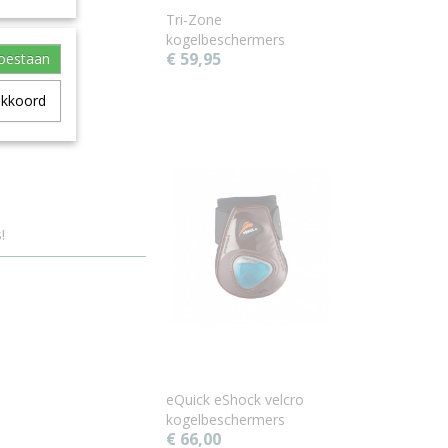
Tri-Zone
kogelbeschermers
€ 59,95
toestaan
akkoord
s!
eQuick eShock velcro
kogelbeschermers
€ 66,00