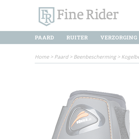
PAARD
RUITER
VERZORGING
Home
>
Paard
>
Beenbescherming
>
Kogelb