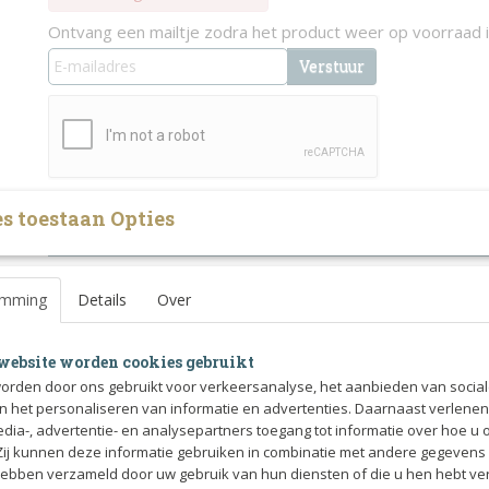
Ontvang een mailtje zodra het product weer op voorraad i
Verstuur
s toestaan Opties
Specificaties
Productcode
40-51
Omschrijving
emming
Details
Over
eLight kogelbeschermers gemaakt van neopreen in
eQuick
lycra, versterkte TPU-shell met exclusieve behandeling wa
als leder.
website worden cookies gebruikt
orden door ons gebruikt voor verkeersanalyse, het aanbieden van socia
Voorzien van een brede klittenbandsluiting.
en het personaliseren van informatie en advertenties. Daarnaast verlene
edia-, advertentie- en analysepartners toegang tot informatie over hoe u 
 Zij kunnen deze informatie gebruiken in combinatie met andere gegevens d
* comfortabel
hebben verzameld door uw gebruik van hun diensten of die u hen hebt ver