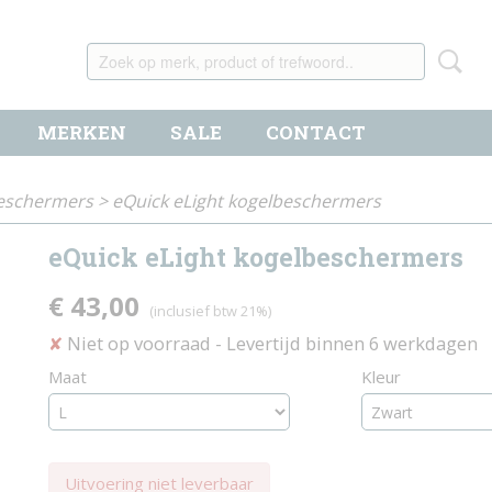
MERKEN
SALE
CONTACT
eschermers
>
eQuick eLight kogelbeschermers
eQuick eLight kogelbeschermers
€ 43,00
(inclusief btw 21%)
Niet op voorraad
- Levertijd binnen 6 werkdagen
✘
Maat
Kleur
Uitvoering niet leverbaar