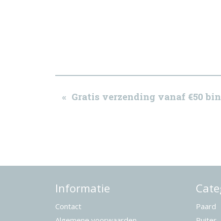
« Gratis verzending vanaf €50 b
Informatie
Cate
Contact
Paard
Algemene voorwaarden
Ruiter