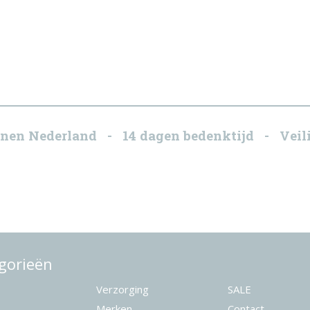
innen Nederland - 14 dagen bedenktijd - Veili
gorieën
Verzorging
SALE
Merken
Contact