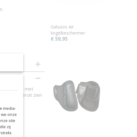
s.
Gatusos Air
kogelbeschermer
€ 59,95
 combinatie met
ardoor ze eruit zien
le media-
n we onze
onze site
ie zij
strekt.