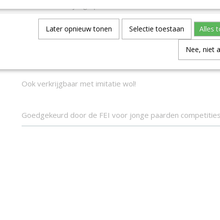
* Perfect voor jonge paarden
* Ideaal voor dagelijks gebruik
Later opnieuw tonen
Selectie toestaan
Alles 
* Waterbestendig
Nee, niet 
* 180 gr
Ook verkrijgbaar met imitatie wol!
Goedgekeurd door de FEI voor jonge paarden competitie