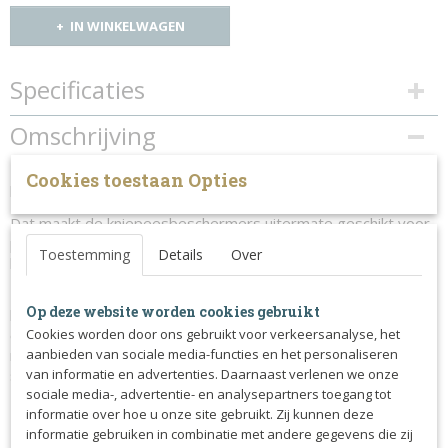
IN WINKELWAGEN
Specificaties
Productcode
Omschrijving
215-1609
Deze eQuick Ultra peesbeschermers hebben een verlengde
Cookies toestaan Opties
binnenkant waardoor deze meer stevigheid biedt bij de knie.
Dat maakt de kniepeesbeschermers uitermate geschikt voor
paarden die de neiging hebben om zich te blesseren aan de
Toestemming
Details
Over
knie.
Ze zijn gemaakt van hoogwaardige slijtvaste materialen. De
Op deze website worden cookies gebruikt
buikant is versterkt met TPU om de peesbeschermers
elasticiteit te geven. De binnenkant heeft een zachte
Cookies worden door ons gebruikt voor verkeersanalyse, het
neopreen voering met een lycra randje om wondjes en
aanbieden van sociale media-functies en het personaliseren
schuren te voorkomen.
van informatie en advertenties. Daarnaast verlenen we onze
sociale media-, advertentie- en analysepartners toegang tot
Eenvoudig te verstellen door middel van de snelsluitingen.
informatie over hoe u onze site gebruikt. Zij kunnen deze
informatie gebruiken in combinatie met andere gegevens die zij
Exclusieve gepatenteerde eFluidgel technologie:
De