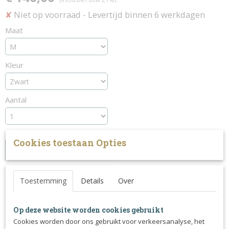
Niet op voorraad
- Levertijd binnen 6 werkdagen
✘
Maat
Kleur
Aantal
Cookies toestaan Opties
IN WINKELWAGEN
Specificaties
Toestemming
Details
Over
Productcode
Omschrijving
Op deze website worden cookies gebruikt
43-4462
Cookies worden door ons gebruikt voor verkeersanalyse, het
eShock fluffy peesbeschermers met het
eQuick