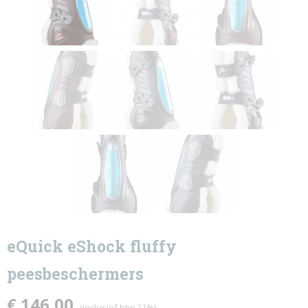
eQuick eShock fluffy
peesbeschermers
€ 146,00
(inclusief btw 21%)