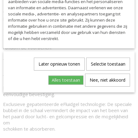
aanbieden van sociale media-functies en het personaliseren
gepatenteerde eFluidgel systeem.
van informatie en advertenties. Daarnaast verlenen we onze
Variant met imitatiewol, ook wel 'No Kill' genoemd. Extra
sociale media-, advertentie- en analysepartners toegang tot
luchtig en zacht!
informatie over hoe u onze site gebruikt. Zij kunnen deze
informatie gebruiken in combinatie met andere gegevens die zij
Gemaakt met materialen van hoge kwaliteit, betrouwbaarheid
mogelijk hebben verzameld door uw gebruik van hun diensten
en duurzaamheid.
of die u hen hebt verstrekt.
De anatomische vorm zorgt voor een goede aansluiting
rondom de voorbenen.
Beschermend tegen verwondingen en zorgen tegelijkertijd
voor comfort.
Later opnieuw tonen
Selectie toestaan
Buitenste schelp versterkt met TPU; Artificieel lamswollen
voering.
Alles toestaan
Nee, niet akkoord
Lycra randen om zweren te voorkomen; Twee
bevestigingspunten en elastische band zorgen voor een
eenvoudige bevestiging.
Exclusieve gepatenteerde eFluidgel technologie: De speciale
bubbel in de schaal vermindert de impact van het been van
het paard door lucht- en gelcompressie en de mogelijkheid
om
schokken te absorberen.