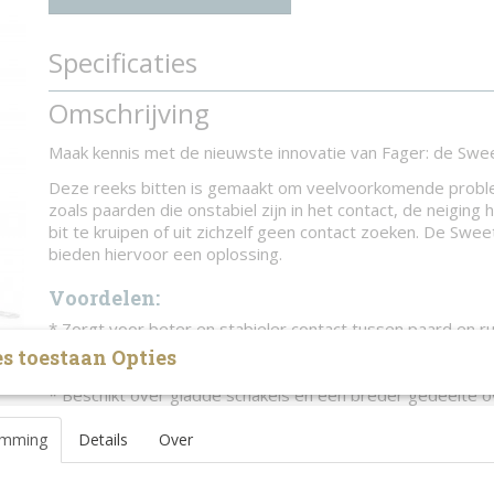
Specificaties
Productcode
1135-10269
Omschrijving
Maak kennis met de nieuwste innovatie van Fager: de Swee
Deze reeks bitten is gemaakt om veelvoorkomende probl
zoals paarden die onstabiel zijn in het contact, de neigin
bit te kruipen of uit zichzelf geen contact zoeken. De Swe
bieden hiervoor een oplossing.
Voordelen:
* Zorgt voor beter en stabieler contact tussen paard en ru
* Stimuleert het paard om het bit aan te nemen, onder and
s toestaan Opties
smaak, wat ontspanning en acceptatie bevordert.
* Beschikt over gladde schakels en een breder gedeelte o
ongeëvenaard comfort in de mond van het paard.
* Zelfs geschikt voor jonge paarden vanwege het comfor
emming
Details
Over
zachte inwerking.