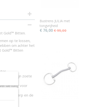
Bustrens JULIA met
tongvrijheid
€ 76,00
€ 95,00
t Gold™ Bitten.
emen op te lossen,
g hebben om achter het
et Gold™ Bitten
iter.
ere door zijn zoete
ver de tong voor
tabele ontwerp en de