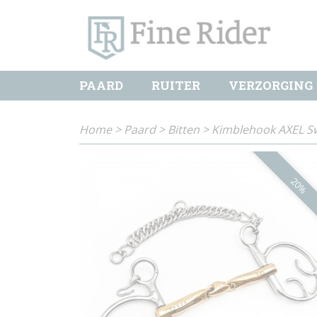
PAARD
RUITER
VERZORGING
Home
>
Paard
>
Bitten
>
Kimblehook AXEL S
20%