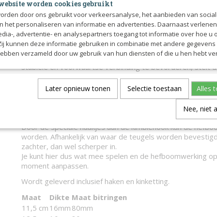
website worden cookies gebruikt
Functie:
orden door ons gebruikt voor verkeersanalyse, het aanbieden van socia
Het Sweet Gold™ Bit zorgt voor een comfortabele ervarin
en het personaliseren van informatie en advertenties. Daarnaast verlene
moedigt hem aan om consistent contact te houden met de 
edia-, advertentie- en analysepartners toegang tot informatie over hoe u 
De zoete smaak van het bit helpt het paard te ontspannen
 Zij kunnen deze informatie gebruiken in combinatie met andere gegevens d
accepteren, terwijl de gladde gewrichten en het bredere
hebben verzameld door uw gebruik van hun diensten of die u hen hebt ver
voor maximaal comfort, zelfs voor jonge of gevoelige paa
stabiele en voorwaartse verbinding te bevorderen, stelt dit
een constanter contact te verkrijgen
Later opnieuw tonen
Selectie toestaan
Alles 
Het Sweet Gold™ materiaal bevat koper waardoor het mater
Als je een paard hebt dat de neiging heeft om veel op het 
Nee, niet 
bijtsporen op het bit veroorzaken.
Door de speciale haakjes aan de kimblehook kan de hefb
worden. Afhankelijk van waar de teugels worden bevestigd 
zachter, dan wel scherper in.
Je kunt hier dus wat mee spelen en de hefboomwerking o
moment aanpassen.
Wordt geleverd inclusief haken en kinketting.
Maat
Dikte
Maat bitringen
11,5 cm
16mm
80mm