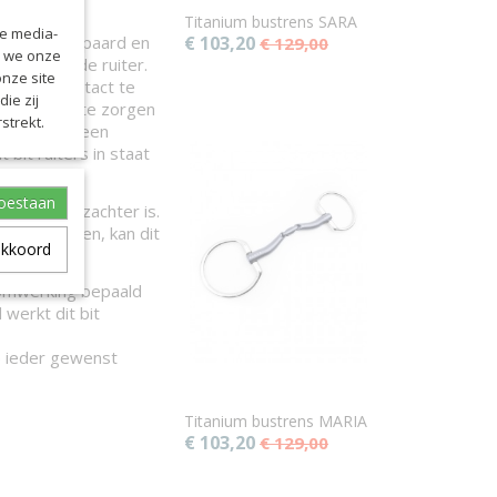
Titanium bustrens SARA
le media-
g voor het paard en
€ 103,20
€ 129,00
n we onze
hand van de ruiter.
onze site
 en het contact te
ie zij
 tonggedeelte zorgen
strekt.
rden. Door een
 bit ruiters in staat
toestaan
iaal wat zachter is.
bit te kauwen, kan dit
akkoord
oomwerking bepaald
werkt dit bit
p ieder gewenst
Titanium bustrens MARIA
€ 103,20
€ 129,00