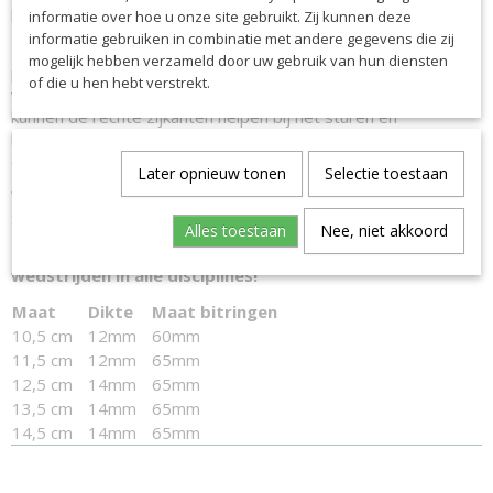
krijgen van het bit.
informatie over hoe u onze site gebruikt. Zij kunnen deze
informatie gebruiken in combinatie met andere gegevens die zij
De D-ringen creeëren een stabiel gevoel voor zowel ruiter als
mogelijk hebben verzameld door uw gebruik van hun diensten
paard, het bit ligt mooi stil in de mond. De grote D-ringen
of die u hen hebt verstrekt.
voorkomen dat het bit heen en weer schuift. Daarnaast
kunnen de rechte zijkanten helpen bij het sturen en
begrenzen, dit kan vooral voor jonge of onervaren paarden
erg prettig zijn.
Later opnieuw tonen
Selectie toestaan
Wil je graag advies hebben of zit het juiste bit er niet bij?
Stuur ons dan gerust een berichtje en we helpen je graag!
Alles toestaan
Nee, niet akkoord
Dit bit is toegestaan om te gebruiken bij KNHS
wedstrijden in alle disciplines!
Maat
Dikte
Maat bitringen
10,5 cm
12mm
60mm
11,5 cm
12mm
65mm
12,5 cm
14mm
65mm
13,5 cm
14mm
65mm
14,5 cm
14mm
65mm