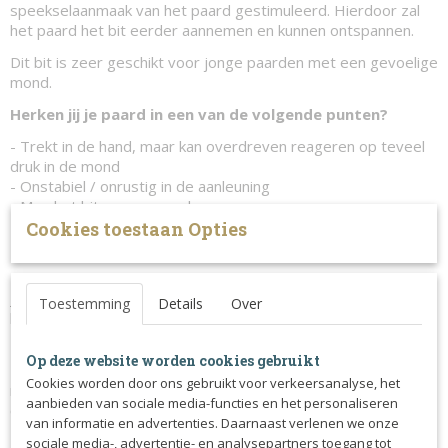
speekselaanmaak van het paard gestimuleerd. Hierdoor zal
het paard het bit eerder aannemen en kunnen ontspannen.
Dit bit is zeer geschikt voor jonge paarden met een gevoelige
mond.
Herken jij je paard in een van de volgende punten?
- Trekt in de hand, maar kan overdreven reageren op teveel
druk in de mond
- Onstabiel / onrustig in de aanleuning
- Mag het bit meer opzoeken en aannemen
- Voelt stijf en stug aan
Cookies toestaan Opties
Het ontwerp is uniek, eenvoudig maar simpelweg geweldig.
JOHN is 100% glad, zelfs rondom de plekken waar het bit
Toestemming
Details
Over
breekt.
Hierdoor zal het bit nooit in het gehemelte prikken.
Op deze website worden cookies gebruikt
Het is een zeer comfortabel bit dat zich op een natuurlijke
Cookies worden door ons gebruikt voor verkeersanalyse, het
manier om de tong vormt en ervoor zorgt dat er niet
aanbieden van sociale media-functies en het personaliseren
constant druk op de lagen wordt uitgeoefend.
van informatie en advertenties. Daarnaast verlenen we onze
Dit ontwerp is ideaal voor paarden die gemakkelijk wondjes
sociale media-, advertentie- en analysepartners toegang tot