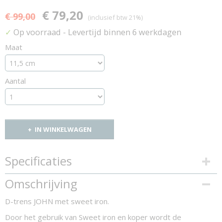
€ 79,20
€ 99,00
(inclusief btw 21%)
Op voorraad
- Levertijd binnen 6 werkdagen
✓
Maat
Aantal
IN WINKELWAGEN
Specificaties
Productcode
Omschrijving
1158-10405
D-trens JOHN met sweet iron.
Door het gebruik van Sweet iron en koper wordt de