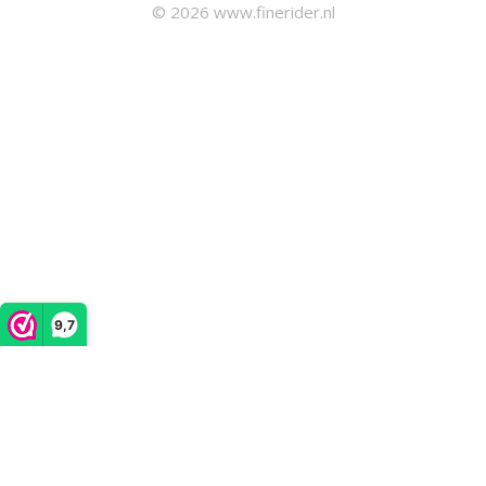
© 2026 www.finerider.nl
9,7