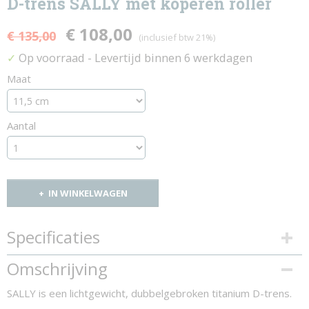
D-trens SALLY met koperen roller
€ 108,00
€ 135,00
(inclusief btw 21%)
Op voorraad
- Levertijd binnen 6 werkdagen
✓
Maat
Aantal
IN WINKELWAGEN
Specificaties
Productcode
Omschrijving
1160-10413
SALLY is een lichtgewicht, dubbelgebroken titanium D-trens.