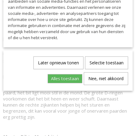
aanbieden van sociale media-functies en het personaliseren
Voordelen van titanium:
van informatie en advertenties. Daarnaast verlenen we onze
- Enorm sterk en duurzaam
sociale media-, advertentie- en analysepartners toegang tot
- Licht van gewicht
informatie over hoe u onze site gebruikt. Zij kunnen deze
- Hypoallergeen
informatie gebruiken in combinatie met andere gegevens die zij
- Weinig onderhoud, makkelijk schoon te houden
mogelijk hebben verzameld door uw gebruik van hun diensten
- Titanium word niet zo koud als metaal en neemt sneller de
of die u hen hebt verstrekt.
lichaamstemperatuur aan.
Wil je graag advies hebben of zit het juiste bit er niet bij?
Stuur ons dan gerust een berichtje en we helpen je graag!
Later opnieuw tonen
Selectie toestaan
Titanium bitten roesten niet en behouden dus de diep blauwe
kleur!
Alles toestaan
Nee, niet akkoord
De D-ringen creeëren een stabiel gevoel voor zowel ruiter als
paard, het bit ligt mooi stil in de mond. De grote D-ringen
voorkomen dat het bit heen en weer schuift. Daarnaast
kunnen de rechte zijkanten helpen bij het sturen en
begrenzen, dit kan vooral voor jonge of onervaren paarden
erg prettig zijn.