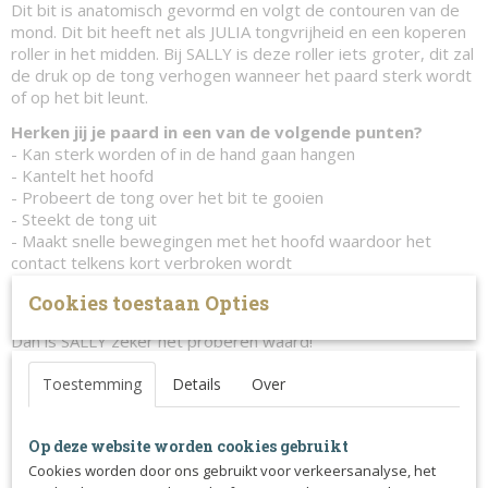
Dit bit is anatomisch gevormd en volgt de contouren van de
mond. Dit bit heeft net als JULIA tongvrijheid en een koperen
roller in het midden. Bij SALLY is deze roller iets groter, dit zal
de druk op de tong verhogen wanneer het paard sterk wordt
of op het bit leunt.
Herken jij je paard in een van de volgende punten?
- Kan sterk worden of in de hand gaan hangen
- Kantelt het hoofd
- Probeert de tong over het bit te gooien
- Steekt de tong uit
- Maakt snelle bewegingen met het hoofd waardoor het
contact telkens kort verbroken wordt
- Voelt stug en stijf aan
Cookies toestaan Opties
- Pakt het bit snel vast
Dan is SALLY zeker het proberen waard!
Eigenschappen SALLY:
Toestemming
Details
Over
- Geschikt paarden met weinig ruimte in de mond
- Geschikt voor paarden met een dikke tong
- Geschikt voor paarden met een gevoelige mond / tong
Op deze website worden cookies gebruikt
- Geschikt voor jonge paarden
Cookies worden door ons gebruikt voor verkeersanalyse, het