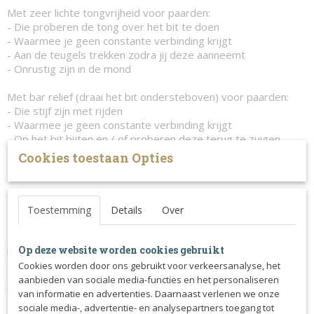
Met zeer lichte tongvrijheid voor paarden:
- Die proberen de tong over het bit te doen
- Waarmee je geen constante verbinding krijgt
- Aan de teugels trekken zodra jij deze aanneemt
- Onrustig zijn in de mond
Met bar relief (draai het bit ondersteboven) voor paarden:
- Die stijf zijn met rijden
- Waarmee je geen constante verbinding krijgt
- Op het bit bijten en / of proberen deze terug te zuigen
- Geen contact zoeken met de hand
Cookies toestaan Opties
- Bit niet aannemen / achter de hand gaan lopen
GRETA is 100% glad, ook op de plek waar het bit breekt.
Het bit zal hierdoor nooit in het gehemelte prikken.
Toestemming
Details
Over
Dit is een zeer comfortabel bit wat zich op een natuurlijke
Op deze website worden cookies gebruikt
manier rond de tong vormt (indien deze op de 1e manier
gebruikt wordt). De druk wordt gelijkmatig verdeeld.
Cookies worden door ons gebruikt voor verkeersanalyse, het
aanbieden van sociale media-functies en het personaliseren
GRETA is ideaal voor:
van informatie en advertenties. Daarnaast verlenen we onze
- Jonge of gevoelige paarden
sociale media-, advertentie- en analysepartners toegang tot