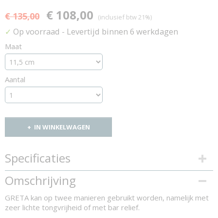
€ 108,00
€ 135,00
(inclusief btw 21%)
Op voorraad
- Levertijd binnen 6 werkdagen
✓
Maat
Aantal
IN WINKELWAGEN
Specificaties
Productcode
Omschrijving
1162-10421
GRETA
kan op twee manieren gebruikt worden, namelijk met
zeer lichte tongvrijheid of met bar relief.