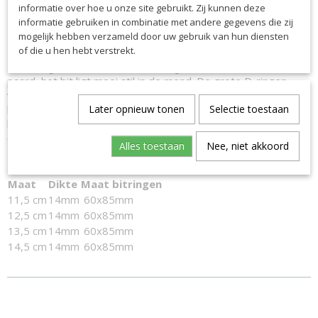
- Paarden die de voorkeur geven aan een enkelgebroken bit
informatie over hoe u onze site gebruikt. Zij kunnen deze
- Paarden die onrustig worden van een dubbelgebroken bit
informatie gebruiken in combinatie met andere gegevens die zij
- Paarden die te stug worden op een ongebroken bit
mogelijk hebben verzameld door uw gebruik van hun diensten
- Paarden die snel wondjes krijgen bij de mondhoeken
of die u hen hebt verstrekt.
De D-ringen creeëren een stabiel gevoel voor zowel ruiter als
paard, het bit ligt mooi stil in de mond. De grote D-ringen
voorkomen dat het bit heen en weer schuift. Daarnaast
kunnen de rechte zijkanten helpen bij het sturen en
Later opnieuw tonen
Selectie toestaan
begrenzen, dit kan vooral voor jonge of onervaren paarden
erg prettig zijn.
Alles toestaan
Nee, niet akkoord
Maat
Dikte
Maat bitringen
11,5 cm
14mm
60x85mm
12,5 cm
14mm
60x85mm
13,5 cm
14mm
60x85mm
14,5 cm
14mm
60x85mm