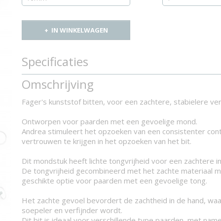
IN WINKELWAGEN
Specificaties
Productcode
1227-10736
Omschrijving
Fager's kunststof bitten, voor een zachtere, stabielere ver
Ontworpen voor paarden met een gevoelige mond.
Andrea stimuleert het opzoeken van een consistenter cont
vertrouwen te krijgen in het opzoeken van het bit.
Dit mondstuk heeft lichte tongvrijheid voor een zachtere i
De tongvrijheid gecombineerd met het zachte materiaal ma
geschikte optie voor paarden met een gevoelige tong.
Het zachte gevoel bevordert de zachtheid in de hand, waa
soepeler en verfijnder wordt.
Dit bit is ideaal voor verschillende type paarden, met nam