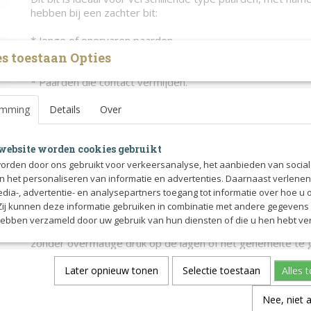
hebben bij een zachter bit:
* Jonge of onervaren paarden.
Andrea is geweldig voor paarden die moeten leren vertrou
s toestaan Opties
omdat het acceptatie bevordert en spanning vermindert.
* Paarden die contact vermijden.
Het zachte kunststof stimuleert hen om het bit te zoeken,
emming
zelfverzekerde verbinding bevordert.
Details
Over
* Paarden met een droge of reactieve mond.
Het materiaal bevordert lossigheid en speekselvorming, 
website worden cookies gebruikt
focus verbetert.
orden door ons gebruikt voor verkeersanalyse, het aanbieden van socia
* Revalidatie of angsttraining.
en het personaliseren van informatie en advertenties. Daarnaast verlene
Ideaal bij het herwinnen van vertrouwen of bij het verwer
edia-, advertentie- en analysepartners toegang tot informatie over hoe u 
bitgerelateerde spanning of gedragsproblemen.
 Zij kunnen deze informatie gebruiken in combinatie met andere gegevens d
hebben verzameld door uw gebruik van hun diensten of die u hen hebt ver
Dit mondstuk is iets dunner in het midden, waardoor het za
zonder overmatige druk op de lagen of het gehemelte te 
gecombineerd met het zachte materiaal, maakt dit bit een
paarden met gevoelige lagen en een gevoelig gehemelte d
Later opnieuw tonen
Selectie toestaan
Alles 
zijn in de mond en aanleuning.
Nee, niet 