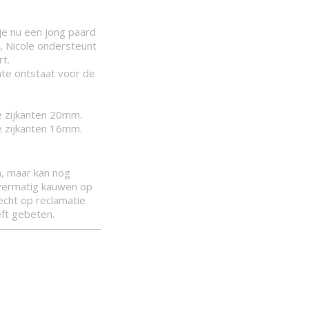
 je nu een jong paard
n, Nicole ondersteunt
t.
mte ontstaat voor de
e zijkanten 20mm.
e zijkanten 16mm.
, maar kan nog
vermatig kauwen op
recht op reclamatie
eft gebeten.