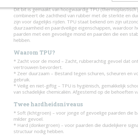
Materiaal
Dit bit is gemaakt van hoogwaardig TPU (thermoplastisch 
combineert de zachtheid van rubber met de sterkte en du
zijn voor dagelijks rijden. TPU staat bekend om zijn uitzonder
duurzaamheid en paardveilige eigenschappen, waardoor het
paarden met een gevoelige mond en paarden die een stabi
hebben.
Waarom TPU?
* Zacht voor de mond – Zacht, rubberachtig gevoel dat on
vertrouwen bevordert.
* Zeer duurzaam – Bestand tegen schuren, scheuren en vo
gebruik.
* Veilig en niet-giftig – TPU is hygiënisch, gemakkelijk sch
van schadelijke chemicaliën. Afgestemd op de behoeften 
Twee hardheidsniveaus
* Soft (lichtgroen) – voor jonge of gevoelige paarden die 
milder gevoel.
* Hard (donkergroen) – voor paarden die duidelijkere sign
structuur nodig hebben.