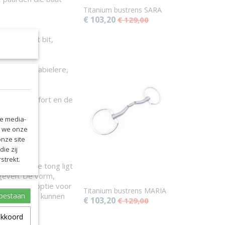
Titanium bustrens SARA
€ 103,20
€ 129,00
wen op het bit,
 wat een stabielere,
wat het comfort en de
le media-
n we onze
ken van
onze site
ie zij
strekt.
chter op de tong ligt
geven. De vorm,
 geschikte optie voor
Titanium bustrens MARIA
ie onrustig kunnen
toestaan
€ 103,20
€ 129,00
akkoord