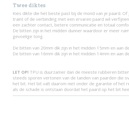
Twee diktes
Kies dikte die het beste past bij de mond van je paard. Of
traint of de verbinding met een ervaren paard wil verfijne
een zachter contact, betere communicatie en totaal comfor
De bitten zijn in het midden dunner waardoor er meer rui
gevoelige tong.
De bitten van 20mm dik zijn in het midden 15mm en aan d
De bitten van 16mm dik zijn in het midden 14mm en aan d
LET OP!
TPU is duurzamer dan de meeste rubberen bitten
steeds sporen vertonen van de tanden van paarden die o
het bit. Het bit valt daarom niet onder de garantie of het 
als de schade is ontstaan ​​doordat het paard op het bit he