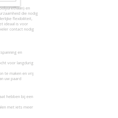
polyurethaan) en
urzaamheid die nodig
lijke flexibiliteit,
 ideaal is voor
eler contact nodig
tspanning en
cht voor langdurig
oon te maken en vrij
van uw paard
baat hebben bij een
alen met iets meer