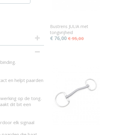
Bustrens JULIA met
tongvrijheid
€ 76,00
€ 95,00
binding.
act en helpt paarden
nwerking op de tong.
akt dit bit een
rdoor elk signaal
e paarden die baat