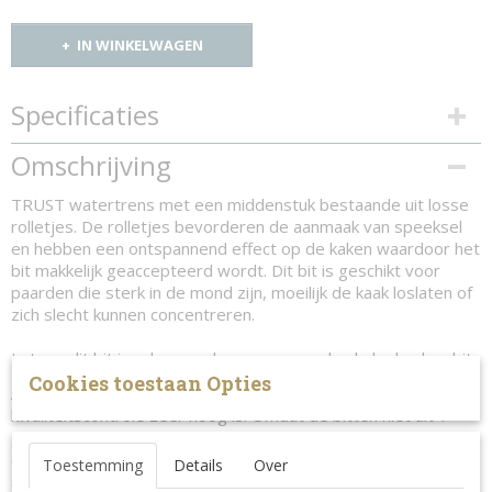
IN WINKELWAGEN
Specificaties
Productcode
Omschrijving
1372-11779
TRUST watertrens met een middenstuk bestaande uit losse
rolletjes. De rolletjes bevorderen de aanmaak van speeksel
en hebben een ontspannend effect op de kaken waardoor het
bit makkelijk geaccepteerd wordt. Dit bit is geschikt voor
paarden die sterk in de mond zijn, moeilijk de kaak loslaten of
zich slecht kunnen concentreren.
Let op, dit bit is scherper dan een normaal enkelgebroken bit.
Cookies toestaan Opties
Alle trust bitten worden met de hand gemaakt waardoor de
kwaliteitscontrole zeer hoog is. Omdat de bitten niet uit 1
geheel bestaan maar uit meerdere kleine deeltjes welke aan
elkaar gelast worden hebben de bitten een nog betere
Toestemming
Details
Over
anatomische vorm.