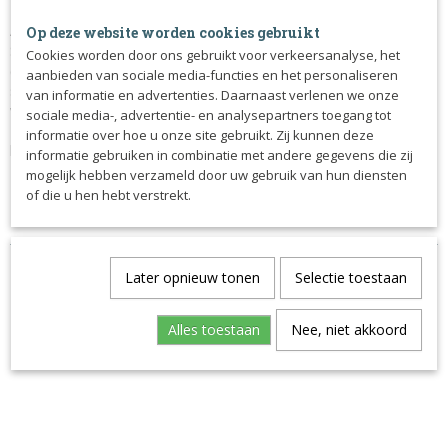
Alle mondstukken van de Trust bitten zijn gemaakt van een
Op deze website worden cookies gebruikt
Sweet Iron materiaal. Dit materiaal is licht oxiderend
Cookies worden door ons gebruikt voor verkeersanalyse, het
(roestend) en heeft een zoete smaak waardoor
aanbieden van sociale media-functies en het personaliseren
speekselaanmaak wordt gestimuleerd en het bit zo beter
van informatie en advertenties. Daarnaast verlenen we onze
wordt geaccepteerd door het paard. Het blauwe mondstuk
sociale media-, advertentie- en analysepartners toegang tot
zal gedurende het gebruik (door het oxidatie proces)
informatie over hoe u onze site gebruikt. Zij kunnen deze
lichtbruin worden.
informatie gebruiken in combinatie met andere gegevens die zij
mogelijk hebben verzameld door uw gebruik van hun diensten
Het Trust bit heeft een dikte van 16 mm.
of die u hen hebt verstrekt.
Later opnieuw tonen
Selectie toestaan
Alles toestaan
Nee, niet akkoord
Ook interessant