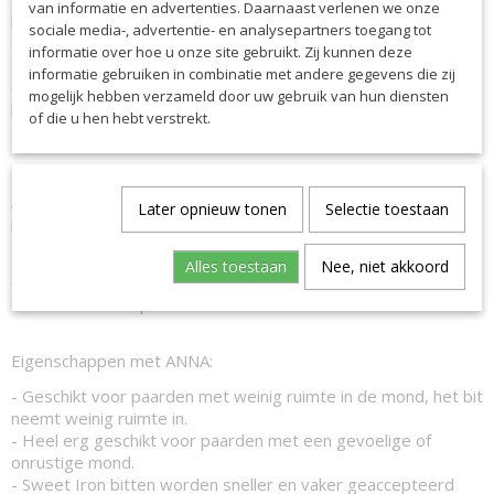
van informatie en advertenties. Daarnaast verlenen we onze
helpen, zelfs wanneer het paard lang en laag gereden wordt
sociale media-, advertentie- en analysepartners toegang tot
of boven een sprong.
informatie over hoe u onze site gebruikt. Zij kunnen deze
Het systeem is dus erg vergevingsgezind en worden
informatie gebruiken in combinatie met andere gegevens die zij
onverwachte bewegingen van de hand opgevangen. Het bit
mogelijk hebben verzameld door uw gebruik van hun diensten
kan dus nooit doorklappen, hoe het bit ook gedraaid wordt.
of die u hen hebt verstrekt.
Bekijk hier hoe het werkt.
Als je op zoek bent naar een vriendelijk bit dan is ANNA
Later opnieuw tonen
Selectie toestaan
misschien wel het juiste bit voor jou!
Heb je een rennerig paard? Of gooit je paard zijn hoofd vaak
Alles toestaan
Nee, niet akkoord
onverwachts omhoog / omlaag?
Dan is ANNA het proberen waard.
Eigenschappen met ANNA:
- Geschikt voor paarden met weinig ruimte in de mond, het bit
neemt weinig ruimte in.
- Heel erg geschikt voor paarden met een gevoelige of
onrustige mond.
-
Sweet Iron bitten worden sneller en vaker geaccepteerd