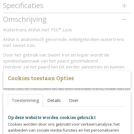
Specificaties
Productcode
Omschrijving
300-3077
Watertrens ANNA met FSS™ Lock.
ANNA is anatomisch gevormde, enkelgebroken watertrens
met sweet iron.
Door het gebruik van Sweet iron en koper wordt de
speekselaanmaak van het paard gestimuleerd.
Hierdoor zal het paard het bit eerder aannemen en kunnen
ontspannen.
Cookies toestaan Opties
ANNA ziet er misschien uit als een normale trens, maar het bit
heeft een aantal gave functies.
Zo zorgt het Fager Smart System (FSS™) ervoor dat het bit
Toestemming
Details
Over
met geen mogelijkheid in een oncomfortable manier kan
buigen.
Op deze website worden cookies gebruikt
Het verschil tussen het normale Lock-up en FSS™ is erg
Cookies worden door ons gebruikt voor verkeersanalyse, het
belangrijk.
aanbieden van sociale media-functies en het personaliseren
Terwijl je aan het rijden bent is het FSS™ er altijd om je te