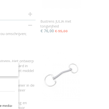
Bustrens JULIA met
tongvrijheid
€ 76,00
€ 95,00
 zou omschrijven;
strens. Het ontwerp
 van het paard in
het bit in het middel
kkelijke manier in de
 LAURA een zeer
m van de tong en
le media-
 oplossing voor