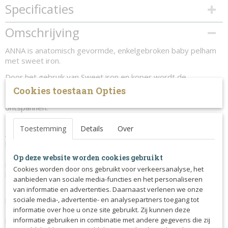
Specificaties
Productcode
Omschrijving
868-7325
ANNA is anatomisch gevormde, enkelgebroken baby pelham
met sweet iron.
Door het gebruik van Sweet iron en koper wordt de
speekselaanmaak van het paard gestimuleerd.
Cookies toestaan Opties
Hierdoor zal het paard het bit eerder aannemen en kunnen
ontspannen.
Toestemming
Details
Over
ANNA ziet er misschien uit als een normale trens, maar het bit
heeft een aantal gave functies.
Zo zorgt het Fager Smart System (FSS™) ervoor dat het bit
Op deze website worden cookies gebruikt
met geen mogelijkheid in een oncomfortable manier kan
Cookies worden door ons gebruikt voor verkeersanalyse, het
buigen.
aanbieden van sociale media-functies en het personaliseren
van informatie en advertenties. Daarnaast verlenen we onze
Het verschil tussen het normale Lock-up en FSS™ is erg
sociale media-, advertentie- en analysepartners toegang tot
belangrijk.
informatie over hoe u onze site gebruikt. Zij kunnen deze
Terwijl je aan het rijden bent is het FSS™ er altijd om je te
informatie gebruiken in combinatie met andere gegevens die zij
helpen, zelfs wanneer het paard lang en laag gereden wordt