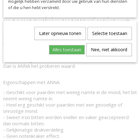
mogelijk hebben verzameld door uw gebruik van hun diensten
of boven een sprong.
of die u hen hebt verstrekt.
Het systeem is dus erg vergevingsgezind en worden
onverwachte bewegingen van de hand opgevangen. Het bit
kan dus nooit doorklappen, hoe het bit ook gedraaid wordt.
Bekijk hier hoe het werkt.
Later opnieuw tonen
Selectie toestaan
Als je op zoek bent naar een vriendelijk bit dan is ANNA
misschien wel het juiste bit voor jou!
Alles toestaan
Nee, niet akkoord
Heb je een rennerig paard? Of is je paard nog erg onrustig in
de aanleuning?
Dan is ANNA het proberen waard.
Eigenschappen met ANNA:
- Geschikt voor paarden met weinig ruimte in de mond, het bit
neemt weinig ruimte in.
- Heel erg geschikt voor paarden met een gevoelige of
onrustige mond.
-
Sweet Iron bitten worden sneller en vaker geaccepteerd
dan normale bitten.
- Gelijkmatige drukverdeling.
- Geen notenkraker effect.