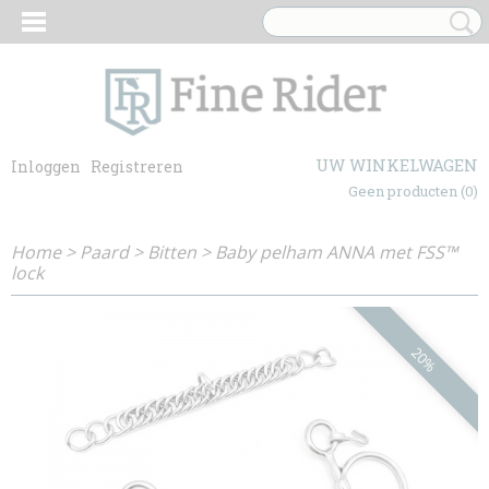
UW WINKELWAGEN
Inloggen
Registreren
Geen producten
(0)
Home
>
Paard
>
Bitten
>
Baby pelham ANNA met FSS™
lock
20%