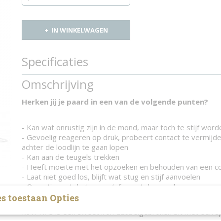
IN WINKELWAGEN
Specificaties
Productcode
874-7713
Omschrijving
Herken jij je paard in een van de volgende punten?
- Kan wat onrustig zijn in de mond, maar toch te stijf wor
- Gevoelig reageren op druk, probeert contact te vermijde
achter de loodlijn te gaan lopen
- Kan aan de teugels trekken
- Heeft moeite met het opzoeken en behouden van een c
- Laat niet goed los, blijft wat stug en stijf aanvoelen
- Onrustig met de tong en/of opent de mond
- Probeert de tong over het bit te doen
s toestaan Opties
MATTIAS is een sweet iron dubbelgebroken bit met een spe