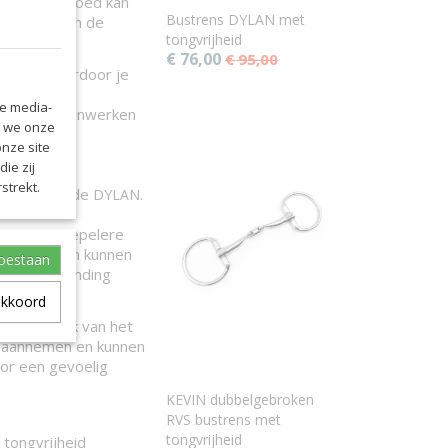
oven, wat goed kan
Bustrens DYLAN met
gen die toch de
tongvrijheid
€ 76,00
€ 95,00
up bit, waardoor je
le media-
ijft gewoon inwerken
n we onze
onze site
ie zij
strekt.
es dan voor de
.
DYLAN
chtere, soepelere
e overdreven kunnen
toestaan
ntere verbinding
akkoord
kselaanmaak van het
er aannemen en kunnen
oor een gevoelig
KEVIN dubbelgebroken
RVS bustrens met
tongvrijheid
 tongvrijheid