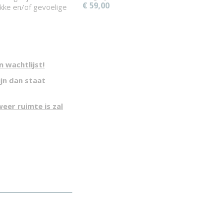
€ 59,00
ikke en/of gevoelige
 wachtlijst!
ijn dan staat
eer ruimte is zal