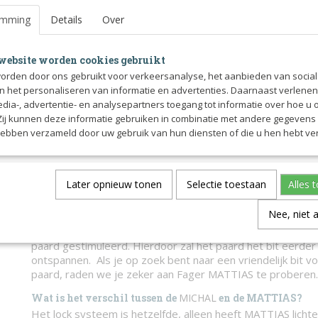
Het mondstuk heeft tongvrijheid maar vergrendelt naar b
zijn voor paarden met een laag gehemelte en gevoelige la
emming
Details
Over
voorkeur geven aan een bit met tongvrijheid.
Het bit vergrendelt niet naar voren zoals een normaal lock
website worden cookies gebruikt
niet het stijve gevoel krijgt van een ongebroken trens.
orden door ons gebruikt voor verkeersanalyse, het aanbieden van socia
Dit bit veranderd dus NIET in een ongebroken trens
en bl
en het personaliseren van informatie en advertenties. Daarnaast verlene
als een dubbelgebroken bit.
edia-, advertentie- en analysepartners toegang tot informatie over hoe u 
Dit lock systeem beschermd de lagen en het gehemelte.
 Zij kunnen deze informatie gebruiken in combinatie met andere gegevens d
hebben verzameld door uw gebruik van hun diensten of die u hen hebt ver
Ben je op zoek naar dit type bit zonder lock systeem? Ki
De schakels worden van de tong weggedraaid, wat een za
druk op de tong geeft. Dit kan goed zijn voor paarden di
Later opnieuw tonen
Selectie toestaan
Alles 
reageren als je de teugels in handen neemt en een consta
mogen nemen.
Nee, niet 
Door het gebruik van Sweet iron en koper wordt de spee
paard gestimuleerd. Hierdoor zal het paard het bit eerd
ontspannen. Als je op zoek bent naar een vriendelijk bit v
paard, raden we je zeker aan Fager MATTIAS te proberen.
Wat is het verschil tussen de
MICHAL
en de MATTIAS?
Het lock systeem is hetzelfde, alleen heeft MATTIAS lichte