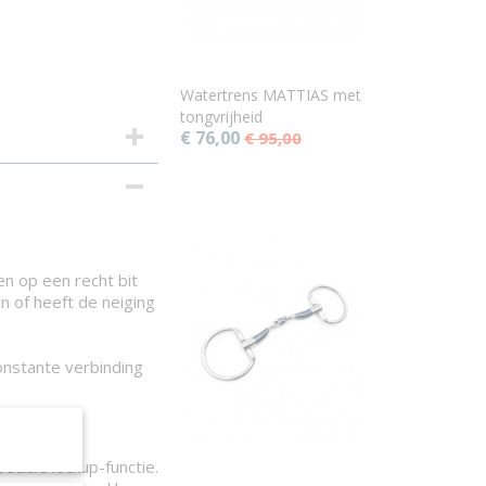
Watertrens MATTIAS met
tongvrijheid
€ 76,00
€ 95,00
den op een recht bit
n of heeft de neiging
onstante verbinding
ciale lockup-functie.