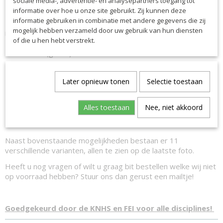
sociale media-, advertentie- en analysepartners toegang tot
Dit maakt dat de bitten extreem licht van gewicht zijn.
informatie over hoe u onze site gebruikt. Zij kunnen deze
informatie gebruiken in combinatie met andere gegevens die zij
De bitten zijn verkrijgbaar in twee verschillende hardheden,
mogelijk hebben verzameld door uw gebruik van hun diensten
namelijk soft en middelhard.
of die u hen hebt verstrekt.
- 80SHORE (rood) = soft
- 65SHORE (groen) = middelhard
De kaakstukken zijn verkrijgbaar in vier verschillende kleuren:
- Zilver
Later opnieuw tonen
Selectie toestaan
- Champagne
- Zwart
Alles toestaan
Nee, niet akkoord
- Brons
Maten: 115/125/135/145 mm
Naast bovenstaande mogelijkheden bestaan er 11
verschillende varianten, allen te zien op de laatste foto.
Heeft u nog vragen of wilt u graag bit bestellen welke wij niet
op voorraad hebben? Stuur ons dan gerust een mailtje!
Goedgekeurd door de KNHS en FEI voor alle disciplines!