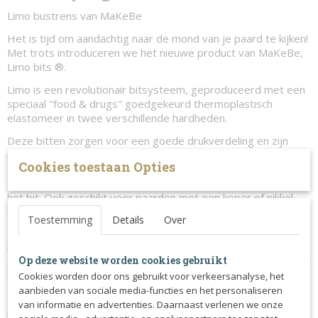
Limo bustrens van MaKeBe
Het is tijd om aandachtig naar de mond van je paard te kijken!
Met trots introduceren we het nieuwe product van MaKeBe,
Limo bits ®.
Limo is een revolutionair bitsysteem, geproduceerd met een
speciaal "food & drugs" goedgekeurd thermoplastisch
elastomeer in twee verschillende hardheden.
Deze bitten zorgen voor een goede drukverdeling en zijn
ontworpen met het oog op comfort voor het paard.
Cookies toestaan Opties
De Limo bitten zijn zeer geschikt voor paarden met een
gevoelige mond of voor paarden die snel wondjes krijgen van
het bit. Ook geschikt voor paarden met een koper of nikkel
allergie omdat de bitringen de mondhoeken niet aanraken.
Toestemming
Details
Over
Een ander voordeel van deze bitten is het iets uitstaande
uiteinde van het mondstuk, wat er voor zorgt dat het paard
Op deze website worden cookies gebruikt
geen lucht naar binnen kan zuigen. Daarnaast zorgt het ervoor
dat het bit mooi stil ligt in de mond.
Cookies worden door ons gebruikt voor verkeersanalyse, het
aanbieden van sociale media-functies en het personaliseren
De kaakstukken zijn gemaakt van cnc-aluminium en Zweeds
van informatie en advertenties. Daarnaast verlenen we onze
roestvrijstaal.