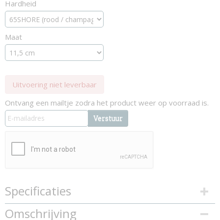
Hardheid
Maat
Uitvoering niet leverbaar
Ontvang een mailtje zodra het product weer op voorraad is.
Verstuur
Specificaties
Productcode
Omschrijving
95-3579