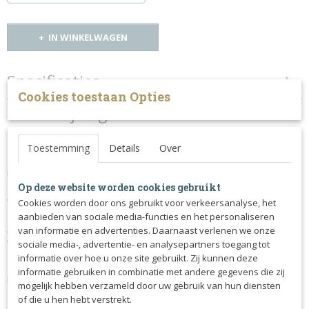
IN WINKELWAGEN
Specificaties
Cookies toestaan Opties
Productcode
Omschrijving
173-790
HFI luxe lederen borsttuig met afneembare martingaal.
Toestemming
Details
Over
Dit volledig verstelbare borsttuig past perfect bij de
hoofdstellen van HFI.
De martingaal is verstelbaar en verwijderbaar door middel
Op deze website worden cookies gebruikt
van de musketonhaak.
Cookies worden door ons gebruikt voor verkeersanalyse, het
aanbieden van sociale media-functies en het personaliseren
Anatomisch gevormd, onderlegd met zacht leer en voorzien
van informatie en advertenties. Daarnaast verlenen we onze
van bijpassende kleur stiksels.
sociale media-, advertentie- en analysepartners toegang tot
informatie over hoe u onze site gebruikt. Zij kunnen deze
Het borsttuig wordt aan de singelstoten vastgemaakt door
informatie gebruiken in combinatie met andere gegevens die zij
middel van een lus.
mogelijk hebben verzameld door uw gebruik van hun diensten
of die u hen hebt verstrekt.