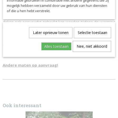
informatie gebruiken in combinatie met andere gegevens die zij
gewassen paard zorgt deze ervoor dat het paard sneller
mogelijk hebben verzameld door uw gebruik van hun diensten
opdroogd.
of die u hen hebt verstrekt.
De kruissingels kunnen volledig afgenomen worden zodat de
deken ook eenvoudig gebruikt kan worden tijdens de warming
up en cooling down.
Later opnieuw tonen
Selectie toestaan
Het gebruikte materiaal is zeer sterk, maar erg licht van
gewicht.
Alles toestaan
Nee, niet akkoord
Neemt weinig plek in beslag.
Andere maten op aanvraag!
Ook interessant