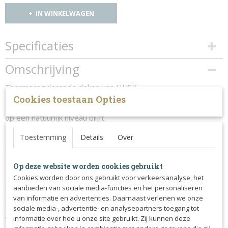
IN WINKELWAGEN
Specificaties
Productcode
Omschrijving
288-2012
Thermoregulerende deken van HUSK.
Cookies toestaan Opties
De deken zorgt ervoor dat de lichaamstemperatuur constant
op een natuurlijk niveau blijft.
Toestemming
Details
Over
Door het speciale 3D materiaal kan de warme lucht
ontsnappen, de deken kan dus prima op een bezweet paard
gelegd worden.
Op deze website worden cookies gebruikt
Cookies worden door ons gebruikt voor verkeersanalyse, het
De HUSK deken kan gebruikt worden tijdens de warming up,
aanbieden van sociale media-functies en het personaliseren
cooling down, tijdens transport of op stal. Ook ideaal om te
van informatie en advertenties. Daarnaast verlenen we onze
gebruiken als vliegendeken.
sociale media-, advertentie- en analysepartners toegang tot
informatie over hoe u onze site gebruikt. Zij kunnen deze
Wanneer de deken gebruikt wordt op een bezweet of net