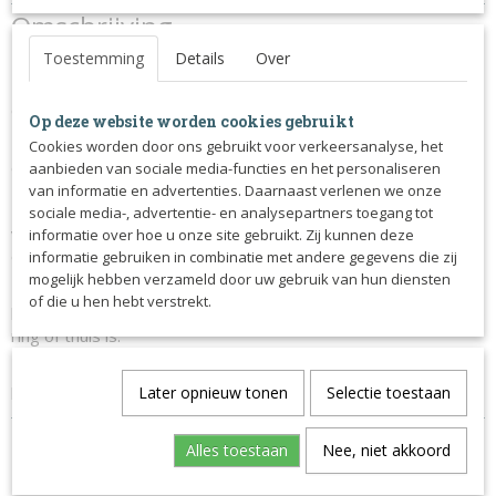
Productcode
Omschrijving
1276-11375
Toestemming
Details
Over
Dit springdekje is de perfecte match voor de Wither Relief
Memory Foam onderlegger en bevat het carbon inzetstuk op
de schoft voor een optimale luchtstroom.
Op deze website worden cookies gebruikt
Daarnaast zorgt de hoog uitgesneden schoft er voor dat
Cookies worden door ons gebruikt voor verkeersanalyse, het
deze vrij ligt.
aanbieden van sociale media-functies en het personaliseren
van informatie en advertenties. Daarnaast verlenen we onze
Het dekje is ook voorzien van de kenmerkende bamboe
sociale media-, advertentie- en analysepartners toegang tot
voering, met extreem ademend vermogen en antibacteriële
informatie over hoe u onze site gebruikt. Zij kunnen deze
eigenschappen.
informatie gebruiken in combinatie met andere gegevens die zij
mogelijk hebben verzameld door uw gebruik van hun diensten
De ultrazachte binding, het sierkoord en de metalen LeMieux-
of die u hen hebt verstrekt.
badge maken dit een echt statement zadeldek, of het nu in de
ring of thuis is.
Deze dekjes zijn perfect om je eigen logo op te laten
borduren.
Later opnieuw tonen
Selectie toestaan
Alles toestaan
Nee, niet akkoord