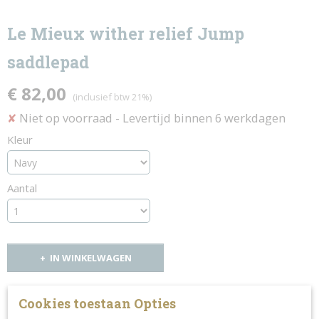
Le Mieux wither relief Jump
saddlepad
€ 82,00
(inclusief btw 21%)
Niet op voorraad
- Levertijd binnen 6 werkdagen
✘
Kleur
Aantal
IN WINKELWAGEN
Specificaties
Cookies toestaan Opties