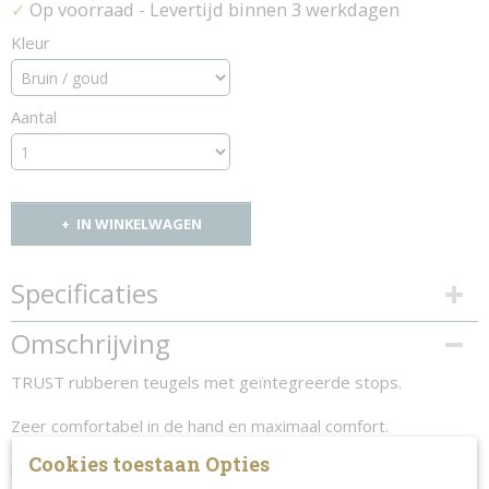
Op voorraad
- Levertijd binnen 3 werkdagen
✓
Kleur
Aantal
IN WINKELWAGEN
Specificaties
Productcode
Omschrijving
1344-11693
TRUST rubberen teugels met geïntegreerde stops.
Zeer comfortabel in de hand en maximaal comfort.
Ontworpen met antislip rubber en zeer hoogwaardige
Cookies toestaan Opties
kwaliteit leer.