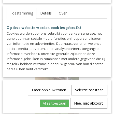
• De teugels zijn 1/2" (13 mm) breed
Toestemming
Details
Over
• De TRUST Arezzo teugels komen in de combinatie zwart
en bruin met zilveren gespen en bruin met gouden gespen
• De TRUST Arezzo teugels hebben ronde teugelstoppers
Op deze website worden cookies gebruikt
Cookies worden door ons gebruikt voor verkeersanalyse, het
aanbieden van sociale media-functies en het personaliseren
van informatie en advertenties. Daarnaast verlenen we onze
sociale media-, advertentie- en analysepartners toegang tot
informatie over hoe u onze site gebruikt. Zij kunnen deze
Ook interessant
informatie gebruiken in combinatie met andere gegevens die zij
mogelijk hebben verzameld door uw gebruik van hun diensten
of die u hen hebt verstrekt.
Later opnieuw tonen
Selectie toestaan
Alles toestaan
Nee, niet akkoord