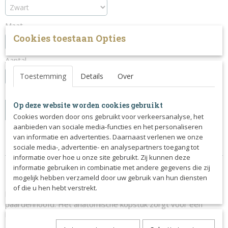
Maat
Cookies toestaan Opties
Aantal
Toestemming
Details
Over
Op deze website worden cookies gebruikt
IN WINKELWAGEN
Cookies worden door ons gebruikt voor verkeersanalyse, het
aanbieden van sociale media-functies en het personaliseren
van informatie en advertenties. Daarnaast verlenen we onze
Specificaties
sociale media-, advertentie- en analysepartners toegang tot
informatie over hoe u onze site gebruikt. Zij kunnen deze
Productcode
Omschrijving
informatie gebruiken in combinatie met andere gegevens die zij
326-2217
mogelijk hebben verzameld door uw gebruik van hun diensten
Dit anatomisch gevormd hoofdstel van Kavalkade richt zich op
of die u hen hebt verstrekt.
het vermijden van de gevoelige delen en zenuwbanen van het
paardenhoofd. Het anatomische kopstuk zorgt voor een
betere drukverdeling.