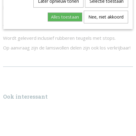
Later opnieuw tonen
Selectie toestaan
Zowel de neusriem als het kopstuk zijn onderlegd met
lamswol voor extra comfort.
Alles toestaan
Nee, niet akkoord
De lamswol is
afneembaar
en wasbaar en kan verwisseld
worden door
losse neopreen inzetstukkken.
Wordt geleverd inclusief rubberen teugels met stops.
Op aanvraag zijn de lamswollen delen zijn ook los verkrijbaar!
Ook interessant