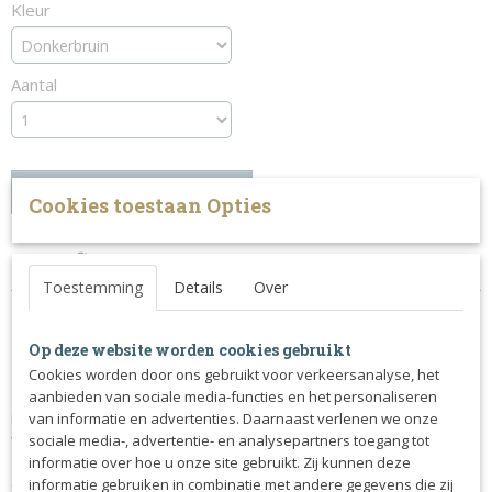
Kleur
Aantal
IN WINKELWAGEN
Cookies toestaan Opties
Specificaties
Toestemming
Details
Over
Productcode
Omschrijving
887-7425
Op deze website worden cookies gebruikt
Hoofstel uit de EveryDay collectie.
Cookies worden door ons gebruikt voor verkeersanalyse, het
Dit geolied leren hoofdstel met anatomisch gevormd kopstuk
aanbieden van sociale media-functies en het personaliseren
is achter de oren extra zacht onderlegd en biedt veel ruimte
van informatie en advertenties. Daarnaast verlenen we onze
voor de oren.
sociale media-, advertentie- en analysepartners toegang tot
De grote gespen met ovale gaten zorgen voor een snelle en
informatie over hoe u onze site gebruikt. Zij kunnen deze
eenvoudige aanpassing van het hoofdstel.
informatie gebruiken in combinatie met andere gegevens die zij