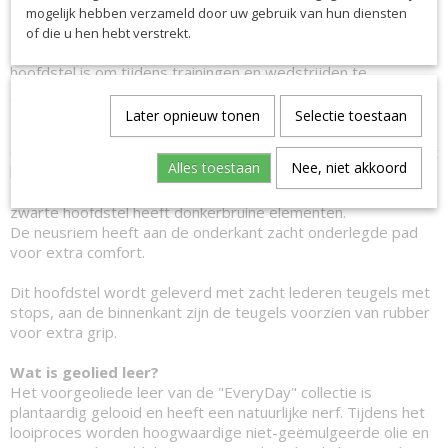
mogelijk hebben verzameld door uw gebruik van hun diensten
De sperriem is volledig afneembaar, dit maakt het hoofdstel
of die u hen hebt verstrekt.
zeer veelzijdig en snel aanpasbaar waardoor het een ideaal
hoofdstel is om tijdens trainingen en wedstrijden te
gebruiken.
Later opnieuw tonen
Selectie toestaan
De gebogen frontriem is voorzien van strass steentjes voor
een chique uitstraling, de neusrien is zacht onderlegd en heeft
Alles toestaan
Nee, niet akkoord
kleine lederen elementen in een contrastkleur aan de zijkant.
Het donkerbruine hoofdstel heeft lichtbruine elementen, het
zwarte hoofdstel heeft donkerbruine elementen.
De neusriem heeft aan de onderkant zacht onderlegde pad
voor extra comfort.
Dit hoofdstel wordt geleverd met zacht lederen teugels met
stops, aan de binnenkant zijn de teugels voorzien van rubber
voor extra grip.
Wat is geolied leer?
Het voorgeoliede leer van de "EveryDay" collectie is
plantaardig gelooid en heeft een natuurlijke nerf. Tijdens het
looiproces worden hoogwaardige niet-geëmulgeerde olie en