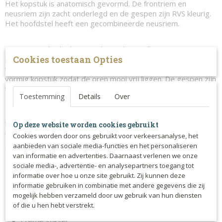
Het kopstuk is anatomisch gevormd. De frontriem en
neusriem zijn zacht onderlegd en de gespen zijn RVS kleurig.
Het hoofdstel heeft een gecombineerde neusriem.
Dit item maakt deel uit van de Working Collection. Deze
Cookies toestaan Opties
collectie kenmerkt zich door het sterke buffelleder waar het
van gemaakt is. De hoofdstellen hebben een anatomisch S-
vormig kopstuk zodat de oren mooi vrij liggen. De gespen zijn
van zilverkleurig rvs.
Toestemming
Details
Over
Maatadvies
We adviseren voor producten van Dy’on maat Cob te nemen
Op deze website worden cookies gebruikt
wanneer het product voor een D, E of een klein paard is. Voor
Cookies worden door ons gebruikt voor verkeersanalyse, het
gemiddelde en grote paarden adviseren wij maat full.
aanbieden van sociale media-functies en het personaliseren
van informatie en advertenties. Daarnaast verlenen we onze
Hoofdstel met gecombineerde neusriem
sociale media-, advertentie- en analysepartners toegang tot
Gemaakt van buffelleder met anatomisch kopstuk
informatie over hoe u onze site gebruikt. Zij kunnen deze
Zacht onderlegde neusriem en kopstuk
informatie gebruiken in combinatie met andere gegevens die zij
mogelijk hebben verzameld door uw gebruik van hun diensten
Gemaakt van stevig en duurzaam natuurlijk gelooid
of die u hen hebt verstrekt.
buffelleder
Crème stiksel