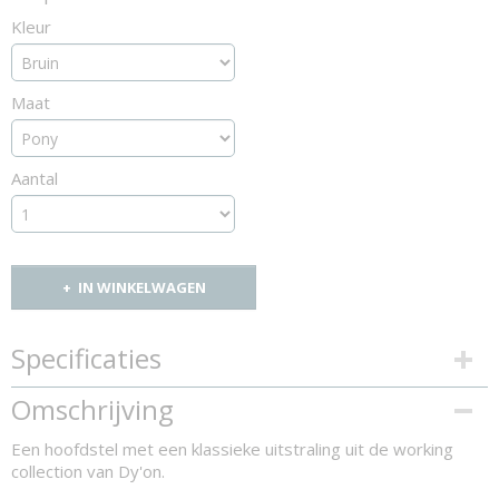
Kleur
Maat
Aantal
IN WINKELWAGEN
Specificaties
Productcode
Omschrijving
967-8715
Een hoofdstel met een klassieke uitstraling uit de working
collection van Dy'on.