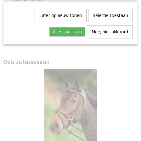
Zilverkleurige RVS gespen
Later opnieuw tonen
Selectie toestaan
Alle Dy'on hoofdstellen worden geleverd exclusief teugels, de
teugels zijn wel los bij ons verkrijgbaar.
Alles toestaan
Nee, niet akkoord
Ook interessant