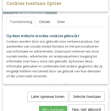
Cookies toestaan Opties
IN WINKELWAGEN
Toestemming
Details
Over
Specificaties
Op deze website worden cookies gebruikt
Productcode
Omschrijving
Cookies worden door ons gebruikt voor verkeersanalyse, het
974-8747
aanbieden van sociale media-functies en het personaliseren
Dit Dy'on D Collection X-Fit hoofdstel heeft een unieke
van informatie en advertenties. Daarnaast verlenen we onze
pasvorm die drukpunten zoveel mogelijk vermijden.
sociale media-, advertentie- en analysepartners toegang tot
informatie over hoe u onze site gebruikt. Zij kunnen deze
De neusriem en bakstukken zijn gecombineerd aan een
informatie gebruiken in combinatie met andere gegevens die zij
riempje zodat de jukbeenderen zoveel mogelijk vrij blijven
mogelijk hebben verzameld door uw gebruik van hun diensten
van druk. De ergonomische neusriem vermindert de druk op
of die u hen hebt verstrekt.
de neusbrug en de zenuwen. De neusriem heeft een lichte V-
vorm en is voorzien van het Dyon logo.
Hoofdstel van soepel Engels leder
Anatomisch kopstuk die de basis van de oren vrij laat
Later opnieuw tonen
Selectie toestaan
Minimale druk van de riempjes dankzij het speciale
design
Alles toestaan
Nee, niet akkoord