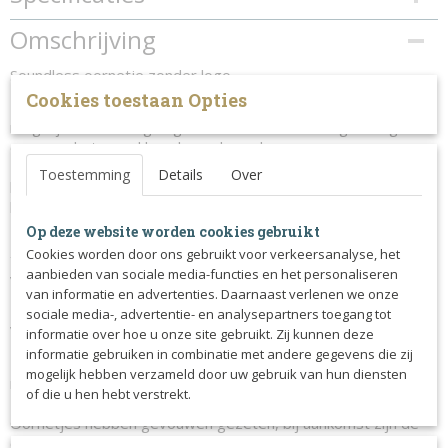
Productcode
Omschrijving
198-2058
Soundless oornetje zonder logo.
Cookies toestaan Opties
Dit soundless oornetje zorgt er voor dat geluiden zoveel
mogelijk worden tegen gehouden waardoor de gevoelige
oren van het paard beschermd worden.
De oren zijn gemaakt van geluidsdempend materiaal,
Toestemming
Details
Over
hierdoor zijn paarden minder snel afgeleid en kunnen ze zich
beter concentreren op hun werk.
Op deze website worden cookies gebruikt
Naast het het voordeel dat deze oornetjes geluid
Cookies worden door ons gebruikt voor verkeersanalyse, het
tegenhouden zorgen ze er uiteraard ook voor dat er geen
aanbieden van sociale media-functies en het personaliseren
vervelende insecten in de oren van het paard komen.
van informatie en advertenties. Daarnaast verlenen we onze
Het oornetje is stevig en van zeer goede kwaliteit.
sociale media-, advertentie- en analysepartners toegang tot
Voorzien van een sierbies.
informatie over hoe u onze site gebruikt. Zij kunnen deze
informatie gebruiken in combinatie met andere gegevens die zij
Let op: maat Full valt wat klein uit, niet geschikt voor paarden
mogelijk hebben verzameld door uw gebruik van hun diensten
met hele grote oren, neem dan maat XFull.
of die u hen hebt verstrekt.
Oornetjes hebben gevouwen gezeten, bij aankomst zijn de
oren dus wat gekreukt.