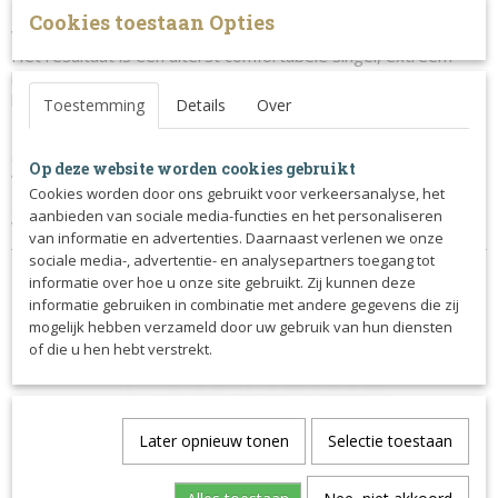
Hoog comfort en optimale bescherming dankzij de
Cookies toestaan Opties
vernieuwde vorm en de combinatie van nieuwe materialen.
Het resultaat is een uiterst comfortabele singel, extreem
lichtgewicht, zacht en flexibel, maar met een solide
bescherming tijdens het springen.
Toestemming
Details
Over
De artificiele materialen zorgen ervoor dat de singel
eenvoudig schoon te houden is.
Op deze website worden cookies gebruikt
Voorzien van drievoudig elastische banden en roestvrijstalen
Cookies worden door ons gebruikt voor verkeersanalyse, het
gespen. Hoogwaardige aluminium haak voor de bevestiging
aanbieden van sociale media-functies en het personaliseren
van hulpteugels of borsttuigen.
van informatie en advertenties. Daarnaast verlenen we onze
sociale media-, advertentie- en analysepartners toegang tot
informatie over hoe u onze site gebruikt. Zij kunnen deze
informatie gebruiken in combinatie met andere gegevens die zij
mogelijk hebben verzameld door uw gebruik van hun diensten
of die u hen hebt verstrekt.
Ook interessant
Later opnieuw tonen
Selectie toestaan