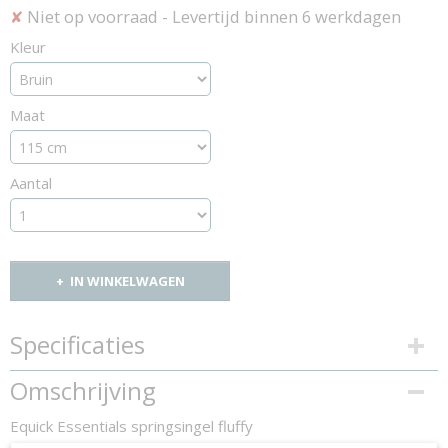
Niet op voorraad
- Levertijd binnen 6 werkdagen
✘
Kleur
Maat
Aantal
IN WINKELWAGEN
Specificaties
Productcode
Omschrijving
1325-11611
Equick Essentials springsingel fluffy