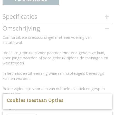
IN WINKELWAGEN
Specificaties
Productcode
Omschrijving
534-3817
Comfortabele dressuursingel met een voering van
imitatiewol.
Ideaal te gebruiken voor paarden met een gevoelige huid,
voor jonge paarden of voor gebruik tijdens de trainingen en
wedstrijden.
In het midden zit een ring waaraan hulpteugels bevestigd
kunnen worden.
Beide zijdes zijn voorzien van dubbele elastiek en gespen
met roller.
Cookies toestaan Opties
De lengte van de singel in centimeter is gemeten van gesp
tot gesp.