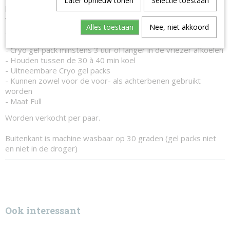
Later opnieuw tonen
Selectie toestaan
buitenkant en plaats deze minimum 3 uur of langer in de
vriezer om het beste afkoelingseffect te krijgen. Zowel te
Alles toestaan
Nee, niet akkoord
gebruiken voor de voor- en achterbenen van het paard.
- Cryo gel pack minstens 3 uur of langer in de vriezer afkoelen
- Houden tussen de 30 à 40 min koel
- Uitneembare Cryo gel packs
- Kunnen zowel voor de voor- als achterbenen gebruikt
worden
- Maat Full
Worden verkocht per paar.
Buitenkant is machine wasbaar op 30 graden (gel packs niet
en niet in de droger)
Ook interessant