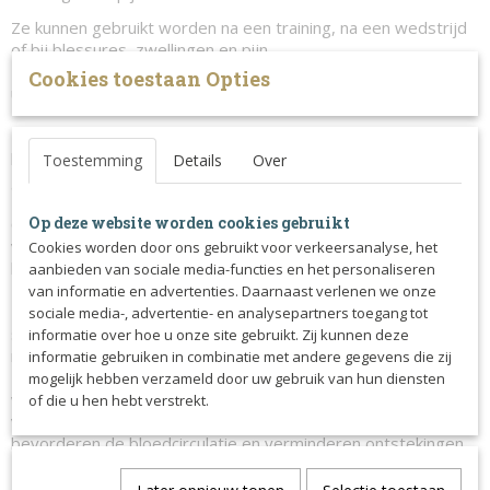
Ze kunnen gebruikt worden na een training, na een wedstrijd
of bij blessures, zwellingen en pijn.
De boots hebben een anatomische vorm en hebben
Cookies toestaan Opties
uitneembare Cryo gel packs.
De Cryo gel packs blijven zacht en vormen zich mooi rond het
been van het paard om een maximaal comfort te kunnen
Toestemming
Details
Over
garanderen tijdens het afkoelen.
Dankzij het innovatieve zilver gecoate neopreen blijven de
Op deze website worden cookies gebruikt
Cryo gel packs langer koel en hebben ze een isolerend
vermogen. Zo blijven ze gemiddeld tussen de 30 à 40 min
Cookies worden door ons gebruikt voor verkeersanalyse, het
koel.
aanbieden van sociale media-functies en het personaliseren
van informatie en advertenties. Daarnaast verlenen we onze
De voering is gemaakt van zacht materiaal met een open
sociale media-, advertentie- en analysepartners toegang tot
structuur met ingebouwde silicone elementen om de boots
informatie over hoe u onze site gebruikt. Zij kunnen deze
mooi op zijn plaats te houden.
informatie gebruiken in combinatie met andere gegevens die zij
Uitstekend voor het gebruik na een intensieve training,
mogelijk hebben verzameld door uw gebruik van hun diensten
wedstrijd of bij blessures om de pijn en zwelling te
of die u hen hebt verstrekt.
verminderen. Ze helpen bij het herstellen van blessures,
bevorderen de bloedcirculatie en verminderen ontstekingen.
Hoe te gebruiken: Verwijder de Cryo gel packs van de