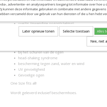
edia-, advertentie- en analysepartners toegang tot informatie over hoe u 
 Zij kunnen deze informatie gebruiken in combinatie met andere gegevens d
Deze bril is onder andere geschikt voor paarden met:
hebben verzameld door uw gebruik van hun diensten of die u hen hebt ver
oogletsel
uveïtis (inwendige oogontsteking)
staar
Later opnieuw tonen
Selectie toestaan
Alles 
gevoeligheid voor licht
groene staar
Nee, niet 
na een oogoperatie
bij het schuren van de ogen
head-shaking syndrome
bescherming tegen zand, water en wind
UV gevoeligheid
Gevoelige ogen
One Size fits all!
Wordt geleverd inclusief beschermhoes.