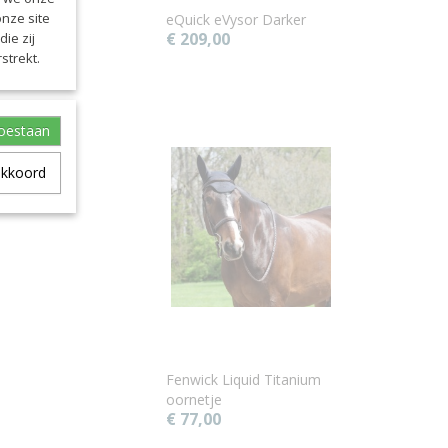
onze site
eQuick eVysor Darker
€ 209,00
ie zij
strekt.
toestaan
akkoord
Fenwick Liquid Titanium
oornetje
€ 77,00