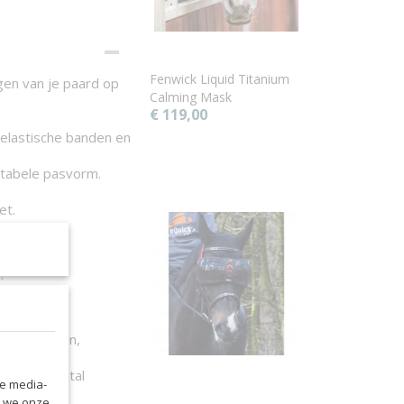
Fenwick Liquid Titanium
gen van je paard op
Calming Mask
€ 119,00
t elastische banden en
rtabele pasvorm.
iet.
w.
en, longeren,
 je paard.
ide of op stal
le media-
n we onze