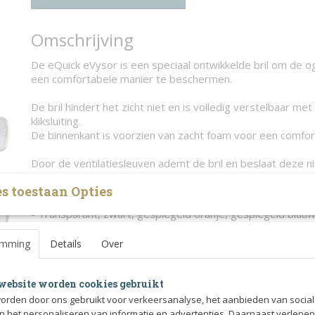
Omschrijving
De eQuick eVysor is een speciaal ontwikkelde bril om de o
een comfortabele manier te beschermen.
De bril hindert het zicht niet en is volledig verstelbaar me
kliksluiting.
De binnenkant is voorzien van zacht foam voor een comfo
Door de ventilatiesleuven ademt de bril en beslaat deze n
s toestaan Opties
Verkrijgbaar met 4 verschillende glazen:
- Transparant, zwart, gespiegeld oranje, gespiegeld blau
Alle varianten bieden 100% UV-bescherming!
emming
Details
Over
De zonnebril is ontworpen om te gebruiken tijdens het rijd
springen, crossen, grondwerken of andere bezigheden met
website worden cookies gebruikt
Het wordt
niet aangeraden
om de bril om te doen in de we
orden door ons gebruikt voor verkeersanalyse, het aanbieden van socia
zonder toezicht.
en het personaliseren van informatie en advertenties. Daarnaast verlene