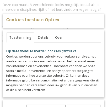
Deze cap maakt 3 verschillende looks mogelijk, ideaal als je
meerdere disciplines rijdt of het leuk vindt om regelmatig af
te wisselen.
Cookies toestaan Opties
De OneK Xtreme wordt namelijk geleverd inclusief de twee
verwisselbare kleppen, een kleine klep (Defender) en de
grotere zonneklep (Avance). Deze kun je eenvoudig zelf
verwisselen, maar wanneer je de klep helemaal verwijderd
Toestemming
Details
Over
kan de cap gebruikt worden als eventing / cross cap.
Deze comfortabele cap zorgt voor 360
° ventilatie door de
Op deze website worden cookies gebruikt
ventilatiesleur aan de voorkant, beide zijkanten in de glossy
Cookies worden door ons gebruikt voor verkeersanalyse, het
piping én aan de achterkant.
aanbieden van sociale media-functies en het personaliseren
van informatie en advertenties. Daarnaast verlenen we onze
De cap kan eenvoudig versteld worden door middel van het
sociale media-, advertentie- en analysepartners toegang tot
wieltje aan de achterkant, ideaal als je bijvoorbeeld je haar
informatie over hoe u onze site gebruikt. Zij kunnen deze
onder je cap wil doen en daardoor meer ruimte nodig hebt.
informatie gebruiken in combinatie met andere gegevens die zij
Wordt geleverd inclusief een extra binnenvoering.
mogelijk hebben verzameld door uw gebruik van hun diensten
of die u hen hebt verstrekt.
Kleur: Zwart met Glossy piping