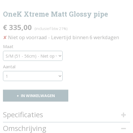
OneK Xtreme Matt Glossy pipe
€ 335,00
(inclusief btw 21%)
Niet op voorraad
- Levertijd binnen 6 werkdagen
✘
Maat
Aantal
IN WINKELWAGEN
Specificaties
Productcode
Omschrijving
846-7195