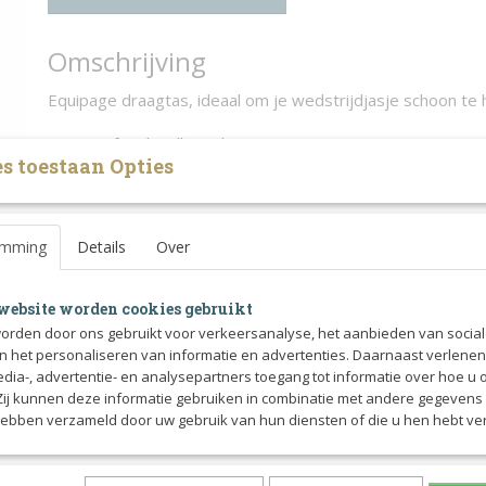
Omschrijving
Equipage draagtas, ideaal om je wedstrijdjasje schoon te
Past perfect bij alle andere Equipage tassen.
s toestaan Opties
emming
Details
Over
website worden cookies gebruikt
orden door ons gebruikt voor verkeersanalyse, het aanbieden van socia
en het personaliseren van informatie en advertenties. Daarnaast verlene
edia-, advertentie- en analysepartners toegang tot informatie over hoe u 
 Zij kunnen deze informatie gebruiken in combinatie met andere gegevens d
hebben verzameld door uw gebruik van hun diensten of die u hen hebt ver