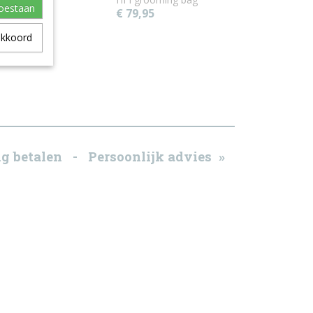
toestaan
€ 79,95
akkoord
g betalen - Persoonlijk advies »