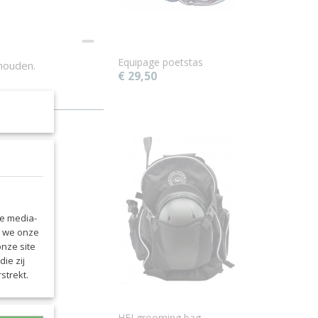
Equipage poetstas
 houden.
€ 29,50
le media-
n we onze
onze site
ie zij
strekt.
HFI grooming bag