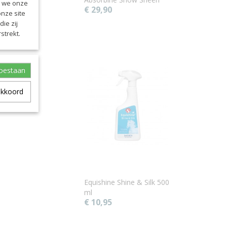
n we onze
€ 29,90
onze site
ie zij
strekt.
toestaan
akkoord
Equishine Shine & Silk 500
ml
€ 10,95