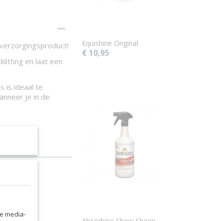
Equishine Original
 verzorgingsproduct!
€ 10,95
klitting en laat een
 is ideaal te
anneer je in de
le media-
Absorbine Show Sheen