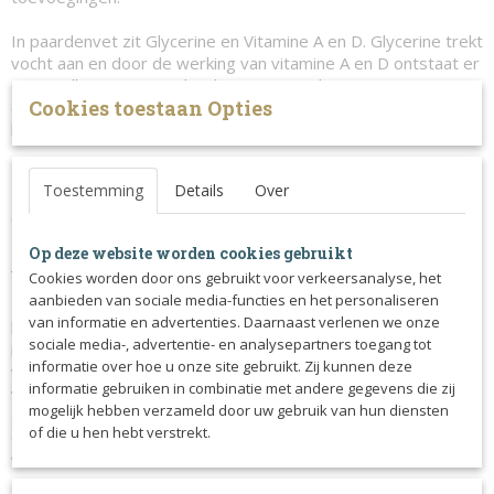
In paardenvet zit Glycerine en Vitamine A en D. Glycerine trekt
vocht aan en door de werking van vitamine A en D ontstaat er
een snellere groei van het hoorn en een betere structuur van
Cookies toestaan Opties
de hoef. Het is onomstotelijk bewezen dat Duo Hoef de
hoeven verbetert, onderhoudt en sterker maakt.
Gebruiksaanwijzing:
Toestemming
Details
Over
Bij slechte hoeven adviseren wij om de hoef gedurende 14
dagen iedere dag met Duo Hoef te behandelen. Vervolgens
14 dagen om de dag en daarna tweemaal per week het hele
Op deze website worden cookies gebruikt
jaar door. Men zal versteld staan van de verbeteringen.
Cookies worden door ons gebruikt voor verkeersanalyse, het
aanbieden van sociale media-functies en het personaliseren
Duo Hoef is niet alleen voor slechte hoeven. Ook een goede
van informatie en advertenties. Daarnaast verlenen we onze
hoef verdient de nodige verzorging. Daarom adviseren wij
sociale media-, advertentie- en analysepartners toegang tot
iedereen, die Duo Hoef gebruikt, minimaal twee keer per
informatie over hoe u onze site gebruikt. Zij kunnen deze
week de hoeven van uw paard of pony in te vetten. Strijk
informatie gebruiken in combinatie met andere gegevens die zij
vanaf de kroonrand naar beneden en smeer de hele hoef
mogelijk hebben verzameld door uw gebruik van hun diensten
goed in. Na 2 á 3 weken zult u resultaten merken van de hoef.
of die u hen hebt verstrekt.
Ook bij droge straal (de onderkant van de hoef) één keer per
week insmeren.