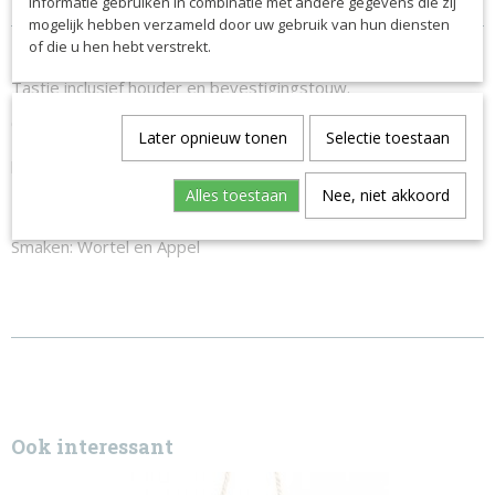
informatie gebruiken in combinatie met andere gegevens die zij
mogelijk hebben verzameld door uw gebruik van hun diensten
Productcode
Omschrijving
of die u hen hebt verstrekt.
775-6364
Tastie inclusief houder en bevestigingstouw.
650 gram, wordt geleverd in een doorzichtige doos.
Later opnieuw tonen
Selectie toestaan
Helpt verveling op stal tegen te gaan, eenvoudig op te
hangen en weer te verwijderen.
Alles toestaan
Nee, niet akkoord
Met toegevoegde Vitamine E.
Smaken: Wortel en Appel
Ook interessant