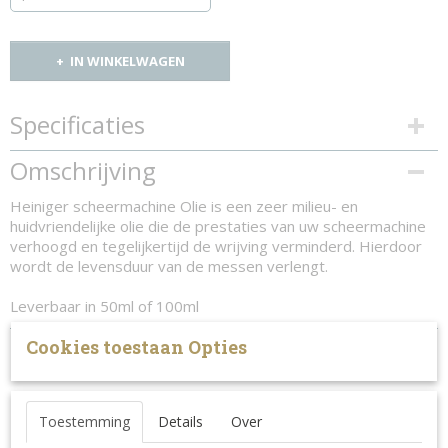
IN WINKELWAGEN
Specificaties
Productcode
Omschrijving
1216-10686
Heiniger scheermachine Olie is een zeer milieu- en
huidvriendelijke olie die de prestaties van uw scheermachine
verhoogd en tegelijkertijd de wrijving verminderd. Hierdoor
wordt de levensduur van de messen verlengt.
Leverbaar in 50ml of 100ml
Cookies toestaan Opties
Toestemming
Details
Over
Ook interessant