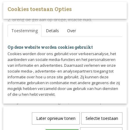
Toepassing:
Cookies toestaan Opties
Reinig indien nodig de huid van het te behandelen gebied.
Breng de gel aan op droge, intacte huid.
Masseer zachtjes in de spieren, pezen of gewrichten.
Toestemming
Details
Over
Voor of na training/wedstrijd voor optimale
ondersteuning van herstel en soepelheid.
Op deze website worden cookies gebruikt
Niet aanbrengen op open wonden of beschadigde huid.
Cookies worden door ons gebruikt voor verkeersanalyse, het
Na gebruik handen wassen en contact met slijmvliezen
aanbieden van sociale media-functies en het personaliseren
vermijden.
van informatie en advertenties. Daarnaast verlenen we onze
sociale media-, advertentie- en analysepartners toegang tot
informatie over hoe u onze site gebruikt. Zij kunnen deze
Ingrediënten (belangrijkste componenten):
informatie gebruiken in combinatie met andere gegevens die zij
Aqua (water)
– basis van de gel.
mogelijk hebben verzameld door uw gebruik van hun diensten
of die u hen hebt verstrekt.
Alcohol denat.
– helpt bij verdamping en stabiliteit.
Glycerin
– vochtinbrengend, houdt huid soepel.
Arnica montana-extract
– natuurlijke werkzame stof
voor ondersteuning van spieren en weefsel.
Later opnieuw tonen
Selectie toestaan
Carbomer
– verdikkingsmiddel voor gelconsistentie.
Triethanolamine (TEA)
– pH-regelaar en emulgator.