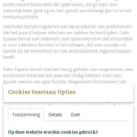
ondersteunt bovendien de spiertonus, zorgt voor een
natuurlijk kalm gedrag en het speelt een belangrijke rol in het
immuunsysteem.
Het helpt bij het reguleren van de productie van antilichamen
die het paard helpen infecties en ziekten te bestrijden. Calm
Equine bevat ook selenium, een spoorelement dat essentieel
is voor cellulaire functies in het lichaam, dat een cruciale rol
speelt bij de immuniteit en dat antioxidatieve eigenschappen
heeft.
Calm Equine bevat ook een hoog gehalte aan magnesium, een
essentieel mineraal dat paarden nodig hebben voor een
goede zenuw- en spierfunctie. Magnesium functioneert als
elektrolyt, speelt een rol bij de eiwitsynthese en is betrokken
Cookies toestaan Opties
bij ruim 300 stofwisselingsprocessen in het paardenlichaam.
Het kan stress verminderen en de weerstand tegen ziekte
en letsel verbeteren. Stress zorgt ervoor dat er sneller een
magnesium tekort in het lichaam ontstaat. Het garanderen
Toestemming
Details
Over
van een optimaal magnesiumgehalte kan de terugkeer naar
de homeostase helpen versnellen na blootstelling aan een
externe stressfactor.
Op deze website worden cookies gebruikt