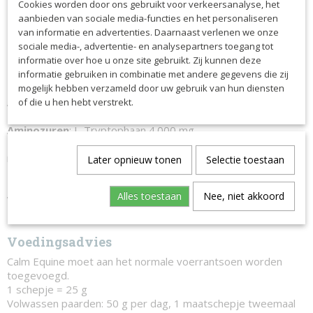
Cookies worden door ons gebruikt voor verkeersanalyse, het
✓ Vermindert stress
aanbieden van sociale media-functies en het personaliseren
✓ Bevordert immuniteit
van informatie en advertenties. Daarnaast verlenen we onze
✓ Maakt uw paard handelbaarder
sociale media-, advertentie- en analysepartners toegang tot
✓ Ondersteunt focus en concentratie
informatie over hoe u onze site gebruikt. Zij kunnen deze
informatie gebruiken in combinatie met andere gegevens die zij
Ingrediënten per 50g
mogelijk hebben verzameld door uw gebruik van hun diensten
Analytische bestanddelen:
Calcium 1,65 g, Fosfor O,
of die u hen hebt verstrekt.
Natrium O, Magnesium 16,5g
Aminozuren
: L-Tryptophaan 4.000 mg
Spoorelementen:
Selenium als 3b810i selenium biologisch 1
mg
Later opnieuw tonen
Selectie toestaan
Samenstelling:
Magnesium Oxide, Marine Magnesium Oxide,
Mearl, Dextrose, Calcium Carbonaat
Alles toestaan
Nee, niet akkoord
Vitaminen:
Vitamine B1 500 mg
Opslag:
Op een koele, droge plaats bewaren.
Voedingsadvies
Calm Equine moet aan het normale voerrantsoen worden
toegevoegd.
1 schepje = 25 g
Volwassen paarden: 50 g per dag, 1 maatschepje tweemaal