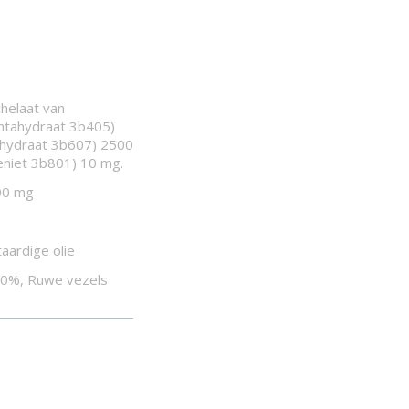
helaat van
entahydraat 3b405)
nehydraat 3b607) 2500
eniet 3b801) 10 mg.
00 mg
aardige olie
,0%, Ruwe vezels