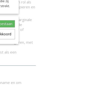
ie zij
en in zijn rol als
strekt.
hermen van spieren en
f slechts marginale
toestaan
 blijkt dat de
 zoals ijzer of
akkoord
elemmeren.
 te corrigeren, met
st als een
opname en om