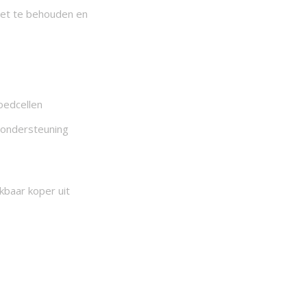
eet te behouden en
oedcellen
nondersteuning
kbaar koper uit