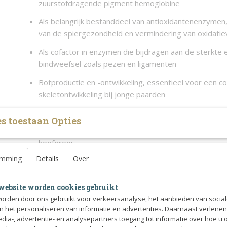
zuurstofdragende pigment hemoglobine
Als belangrijk bestanddeel van antioxidantenenzymen
van de spiergezondheid en vermindering van oxidatie
Als cofactor in enzymen die bijdragen aan de sterkte en
bindweefsel zoals pezen en ligamenten
Botproductie en -ontwikkeling, essentieel voor een c
skeletontwikkeling bij jonge paarden
De vorming van myeline, de beschermlaag rond zenuw
s toestaan Opties
Synthese van keratine, belangrijk voor een gezonde h
hoefgroei
emming
Details
Over
Als onderdeel van enzymen die betrokken zijn bij de p
huidpigmenten
website worden cookies gebruikt
Koper werkt nauw samen met zink en vitamine B12, die be
orden door ons gebruikt voor verkeersanalyse, het aanbieden van socia
Plus Powder aanwezig zijn, om de juiste verhoudingen in he
en het personaliseren van informatie en advertenties. Daarnaast verlene
behouden.
edia-, advertentie- en analysepartners toegang tot informatie over hoe u 
Belangrijke antioxidanten zoals vitamine E en gecontrole