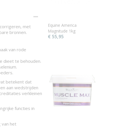
Equine America
 corrigeren, met
Magnitude 1kg
bare bronnen.
€ 55,95
maak van rode
le dieet te behouden.
selenium.
oeders.
at betekent dat
men aan wedstrijden
reditaties verkleinen
grijke functies in
 van het