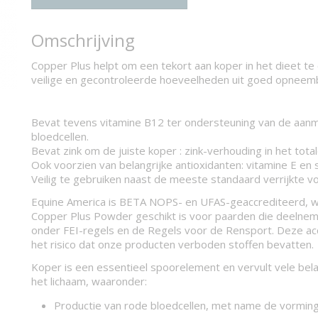
Omschrijving
Copper Plus helpt om een tekort aan koper in het dieet te
veilige en gecontroleerde hoeveelheden uit goed opneem
Bevat tevens vitamine B12 ter ondersteuning van de aan
bloedcellen.
Bevat zink om de juiste koper : zink-verhouding in het tota
Ook voorzien van belangrijke antioxidanten: vitamine E en 
Veilig te gebruiken naast de meeste standaard verrijkte v
Equine America is BETA NOPS- en UFAS-geaccrediteerd, w
Copper Plus Powder geschikt is voor paarden die deelne
onder FEI-regels en de Regels voor de Rensport. Deze acc
het risico dat onze producten verboden stoffen bevatten.
Koper is een essentieel spoorelement en vervult vele belan
het lichaam, waaronder:
Productie van rode bloedcellen, met name de vorming