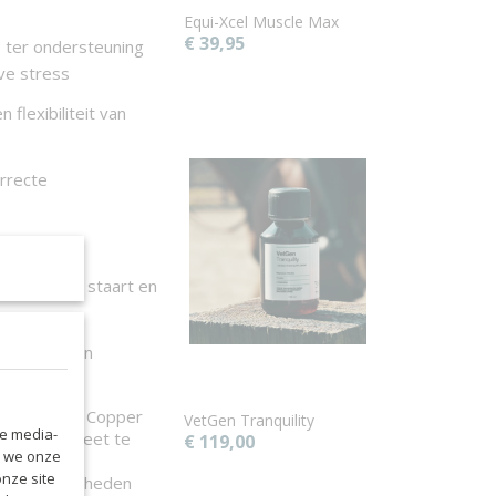
Equi-Xcel Muscle Max
€ 39,95
, ter ondersteuning
ve stress
 flexibiliteit van
orrecte
cellen
uid, manen, staart en
roductie van
iden ook in Copper
VetGen Tranquility
le media-
t totale dieet te
€ 119,00
n we onze
onze site
erde hoeveelheden