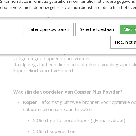
 Zij kunnen deze informatie gebruiken in combinatie met andere gegevens d
selenium zijn eveneens toegevoegd, om koper te ondersteun
hebben verzameld door uw gebruik van hun diensten of die u hen hebt ver
cofactor in antioxidantenenzymen, wat helpt bij het besc
andere cellen tegen oxidatieve schade.
Veel weilanden en ruwvoeders in het VK bevatten weinig o
Later opnieuw tonen
Selectie toestaan
Alles 
hoeveelheden koper. Suppletie kan nodig zijn als uit analyse
ruwvoerwaarden laag zijn, of als er veel koperantagonisten
Nee, niet 
zwavel aanwezig zijn, die de opname van koper kunnen b
Copper Plus Powder helpt om een kopertekort in het dieet
veilige en goed opneembare vormen.
Raadpleeg altijd een dierenarts of erkend voedingsspeciali
kopertekort wordt vermoed.
Wat zijn de voordelen van Copper Plus Powder?
Koper
– afkomstig uit twee bronnen voor optimale 
suboptimale inname aan te vullen:
50% uit gecheleerde koper (glycine hydraat)
50% uit kopersulfaat