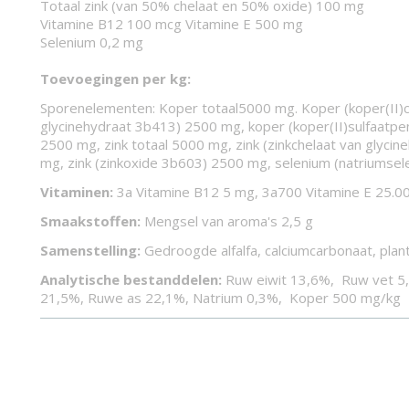
Totaal zink (van 50% chelaat en 50% oxide) 100 mg
Vitamine B12 100 mcg Vitamine E 500 mg
Selenium 0,2 mg
Toevoegingen per kg:
Sporenelementen: Koper totaal5000 mg. Koper (koper(II)c
glycinehydraat 3b413) 2500 mg, koper (koper(II)sulfaatp
2500 mg, zink totaal 5000 mg, zink (zinkchelaat van glyci
mg, zink (zinkoxide 3b603) 2500 mg, selenium (natriumsel
Vitaminen:
3a Vitamine B12 5 mg, 3a700 Vitamine E 25.0
Smaakstoffen:
Mengsel van aroma's 2,5 g
Samenstelling:
Gedroogde alfalfa, calciumcarbonaat, plant
Analytische bestanddelen:
Ruw eiwit 13,6%, Ruw vet 5
21,5%, Ruwe as 22,1%, Natrium 0,3%, Koper 500 mg/kg