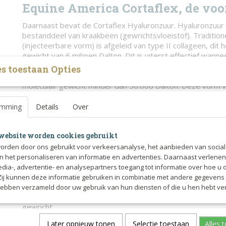
Equine America Cortaflex, de voo
Daarnaast bevat de Cortaflex Hyaluronzuur. Hyaluronzuur i
bestanddeel van kraakbeen (gewrichtsvloeistof). Tradition
(injecteerbare vorm) is afgeleid van type II collageen, dit 
gewicht van 6 miljoen Dalton. Dit is uiterst effectief wannee
gewricht wordt gespoten maar niet wanneer het oraal wo
s toestaan Opties
hyaluronzuur in de Cortaflex is van een plantaardige vorm
moleculair gewicht minder dan 50.000 Dalton. Deze vorm w
toediening beter opgenomen via de celwand.
emming
Details
Over
Tegenwoordig bevatten zowel de Regular Strength als de
ASU bevordert de aanmaak van collageen (bestanddeel va
website worden cookies gebruikt
wordt humaan al veel gebruikt ter ondersteuning van een
Tevens bevatten beide varianten MSM, ter ondersteuning 
orden door ons gebruikt voor verkeersanalyse, het aanbieden van socia
door de celwanden.
en het personaliseren van informatie en advertenties. Daarnaast verlene
edia-, advertentie- en analysepartners toegang tot informatie over hoe u 
Kortom, de Cortaflex is een super slim supplement welke 
 Zij kunnen deze informatie gebruiken in combinatie met andere gegevens d
samenstelling van ingrediënten zorgt dat de ingrediënten
hebben verzameld door uw gebruik van hun diensten of die u hen hebt ver
effect op elkaar hebben en goed opneembaar zijn door de
gewricht.
Equine America Cortaflex Regular Strength is ook verkrijg
Later opnieuw tonen
Selectie toestaan
Alles 