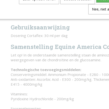
Voor een sterkere werking kan de Equine America Super S
vloeibare vorm gegeven worden.
Nee, niet 
Bijpassende doseerpomp (voor 5L verpakking) is los verkr
Gebruiksaanwijzing
Dosering Cortaflex: 30 ml per dag
Samenstelling Equine America Co
Let op! In de onderstaande samenstelling staan de aminoz
weergegeven van de chondroïtine en de glucosamine.
Technologische toevoegingsmiddelen:
Conserveringsmiddel: Ammonium Propionate - E280 - 100
Anti-oxidanten: Ascorbic Acid - E300 - 200mg/kg. Thickene
E415 - 4000mg/kg
Vitamines:
Pyridoxine Hydrochloride - 200mg/kg
Sporenelementen: