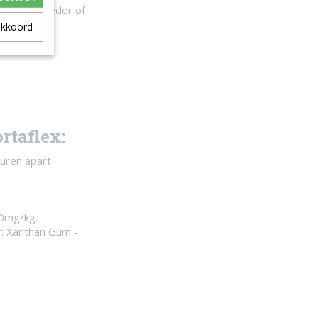
trength poeder of
akkoord
ijgbaar.
rtaflex:
uren apart
0mg/kg.
r: Xanthan Gum -