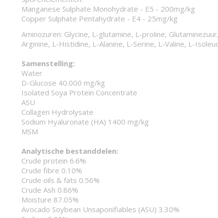
Manganese Sulphate Monohydrate - E5 - 200mg/kg
Copper Sulphate Pentahydrate - E4 - 25mg/kg
Aminozuren: Glycine, L-glutamine, L-proline, Glutaminezuur
Arginine, L-Histidine, L-Alanine, L-Serine, L-Valine, L-Isoleu
Samenstelling:
Water
D-Glucose 40.000 mg/kg
Isolated Soya Protein Concentrate
ASU
Collagen Hydrolysate
Sodium Hyaluronate (HA) 1400 mg/kg
MSM
Analytische bestanddelen:
Crude protein 6.6%
Crude fibre 0.10%
Crude oils & fats 0.56%
Crude Ash 0.86%
Moisture 87.05%
Avocado Soybean Unsaponifiables (ASU) 3.30%