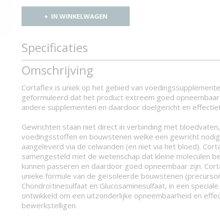
IN WINKELWAGEN
Specificaties
Productcode
860-7312
Omschrijving
Cortaflex is uniek op het gebied van voedingssupplementen
geformuleerd dat het product extreem goed opneembaar is 
andere supplementen en daardoor doelgericht en effectief
Gewrichten staan niet direct in verbinding met bloedvaten,
voedingsstoffen en bouwstenen welke een gewricht nodi
aangeleverd via de celwanden (en niet via het bloed). Corta
samengesteld met de wetenschap dat kleine moleculen be
kunnen passeren en daardoor goed opneembaar zijn. Cort
unieke formule van de geïsoleerde bouwstenen (precursor
Chondroïtinesulfaat en Glucosaminesulfaat, in een speciale
ontwikkeld om een uitzonderlijke opneembaarheid en effect
bewerkstelligen.