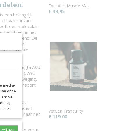
rdelen:
Equi-Xcel Muscle Max
€ 39,95
s een belangrijk
eel hyaluronzuur
heeft een moleculair
r het direct in het
rdt toegediend. De
 en heeft een
ordt via orale
 Super Strength ASU.
n kraakbeen). ASU
 soepele beweging.
van het transport
le media-
n we onze
onze site
door de juiste
ie zij
 een synergetisch
strekt.
VetGen Tranquility
 celwanden naar het
€ 119,00
baar in poeder vorm.
toestaan