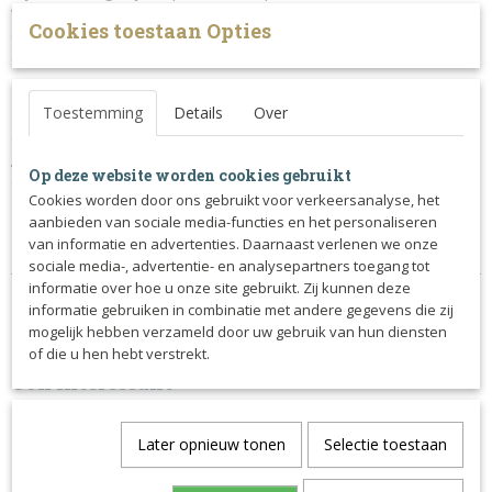
van het paard hangen en leveren de kalmerende aroma's en
Cookies toestaan Opties
de dampen van de essentiële oliën een diepere en vrijere
ademhaling.
Gebruiksaanwijzing:
Volwassen paarden:
Toestemming
Details
2 keer per dag 60ml over het voer, 7
Over
aaneengesloten dagen.
Jaarlingen en pony's:
2 keer per dag 30 ml over het voer, 7
Op deze website worden cookies gebruikt
aaneengesloten dagen
Cookies worden door ons gebruikt voor verkeersanalyse, het
aanbieden van sociale media-functies en het personaliseren
van informatie en advertenties. Daarnaast verlenen we onze
Inhoud: 1 liter
sociale media-, advertentie- en analysepartners toegang tot
informatie over hoe u onze site gebruikt. Zij kunnen deze
informatie gebruiken in combinatie met andere gegevens die zij
mogelijk hebben verzameld door uw gebruik van hun diensten
of die u hen hebt verstrekt.
Ook interessant
Later opnieuw tonen
Selectie toestaan