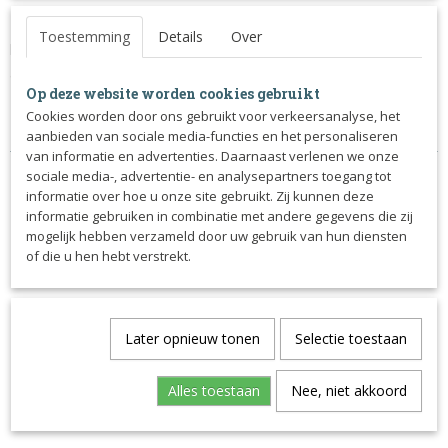
De bodybandage is gemaakt van technisch elastiek. De
Toestemming
Details
Over
bandage is heel dun om ervoor te zorgen dat de hulpen die je
geeft toch goed doorkomen.
Op deze website worden cookies gebruikt
Maat: Cob (140 cm) of Full (165 cm)
Cookies worden door ons gebruikt voor verkeersanalyse, het
Kleur: Zwart
aanbieden van sociale media-functies en het personaliseren
van informatie en advertenties. Daarnaast verlenen we onze
sociale media-, advertentie- en analysepartners toegang tot
informatie over hoe u onze site gebruikt. Zij kunnen deze
informatie gebruiken in combinatie met andere gegevens die zij
mogelijk hebben verzameld door uw gebruik van hun diensten
Ook interessant
of die u hen hebt verstrekt.
Later opnieuw tonen
Selectie toestaan
Alles toestaan
Nee, niet akkoord