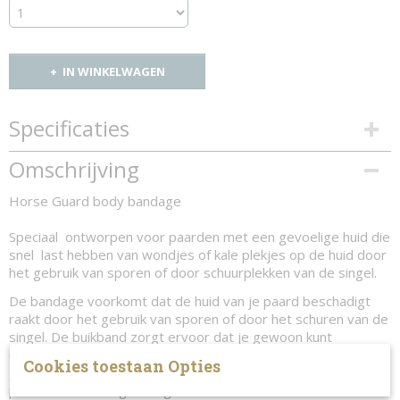
IN WINKELWAGEN
Specificaties
Productcode
Omschrijving
657-4809
Horse Guard body bandage
Speciaal ontworpen voor paarden met een gevoelige huid die
snel last hebben van wondjes of kale plekjes op de huid door
het gebruik van sporen of door schuurplekken van de singel.
De bandage voorkomt dat de huid van je paard beschadigt
raakt door het gebruik van sporen of door het schuren van de
singel. De buikband zorgt ervoor dat je gewoon kunt
doortrainen terwijl de huid van de paard herstelt, het is ook
Cookies toestaan Opties
geschikt om te gebruiken ter preventie van plekjes bij
paarden met een gevoelige huid.