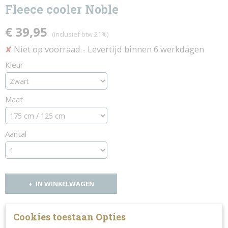
Fleece cooler Noble
€ 39,95
(inclusief btw 21%)
Niet op voorraad
- Levertijd binnen 6 werkdagen
✘
Kleur
Maat
Aantal
IN WINKELWAGEN
Specificaties
Cookies toestaan Opties