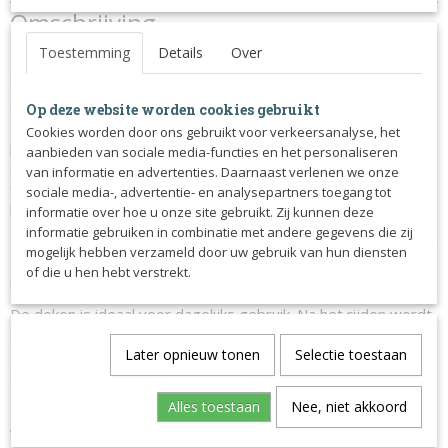
Productcode
Omschrijving
1392-11832
Toestemming
Details
Over
De fleece deken "Noble" heeft uitstekende vochtafvoerende
eigenschappen en is dankzij het lichte fleecemateriaal
geschikt voor gebruik het hele jaar door.
Op deze website worden cookies gebruikt
De deken ondersteunt het paard tijdens het droogproces en
Cookies worden door ons gebruikt voor verkeersanalyse, het
helpt afkoeling te voorkomen.
aanbieden van sociale media-functies en het personaliseren
Of je paard nu veel gezweet heeft of net is gewassen, het
van informatie en advertenties. Daarnaast verlenen we onze
fleecemateriaal absorbeert het vocht en voert het af naar
sociale media-, advertentie- en analysepartners toegang tot
buiten waardoor je paard sneller droogt.
informatie over hoe u onze site gebruikt. Zij kunnen deze
informatie gebruiken in combinatie met andere gegevens die zij
De voorgevormde rugnaad zorgt voor een optimale pasvorm.
mogelijk hebben verzameld door uw gebruik van hun diensten
De bies en het decoratieve koord zijn in dezelfde kleur
of die u hen hebt verstrekt.
uitgevoerd en geven de deken een elegante uitstraling.
De deken is ideaal voor dagelijks gebruik. Na het rijden wordt
de deken op het paard gelegd en vastgemaakt bij de borst.
De deken ondersteunt het droogproces en helpt voorkomen
Later opnieuw tonen
Selectie toestaan
dat het paard afkoelt.
Alles toestaan
Nee, niet akkoord
Kleur: zwart of Navy
Wasvoorschriften: Machinewas tot 30°C op een