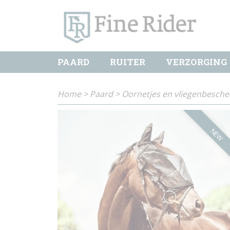
PAARD
RUITER
VERZORGING
Home
>
Paard
>
Oornetjes en vliegenbesch
NEW