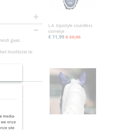
L.A. Equistyle soundless
oornetje
€ 11,99
€ 39,95
mesh gaas.
 het hoofdstel te
le media-
n we onze
onze site