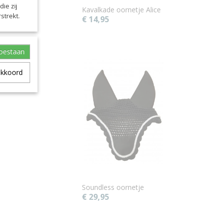
ie zij
Kavalkade oornetje Alice
strekt.
€ 14,95
toestaan
akkoord
Soundless oornetje
€ 29,95