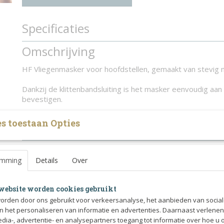
Specificaties
Productcode
1278-11381
Omschrijving
HF Vliegenmasker voor hoofdstellen, gemaakt van stevig 
Dankzij de klittenbandsluiting is het masker eenvoudig aan
bevestigen.
s toestaan Opties
emming
Details
Over
website worden cookies gebruikt
orden door ons gebruikt voor verkeersanalyse, het aanbieden van socia
en het personaliseren van informatie en advertenties. Daarnaast verlene
edia-, advertentie- en analysepartners toegang tot informatie over hoe u 