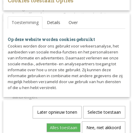
Cookies toestaan Opties
laurierblaadjes. Het zorgt niet alleen voor een mooie glans,
maar dringt ook diep door in de hoef om essentiële
voedingsstoffen af te geven. Regelmatig gebruik tegen
uitdroging, bescherming tegen vocht en bevordering van
Toestemming
Details
Over
groeiprocessen.
Zoals alle natuurlijke vetten wordt Kevin Bacon's
Op deze website worden cookies gebruikt
Hoefdressing harder in de winter omdat het geen
Cookies worden door ons gebruikt voor verkeersanalyse, het
weekmakers bevat.
aanbieden van sociale media-functies en het personaliseren
van informatie en advertenties. Daarnaast verlenen we onze
Gebruiksaanwijzing
sociale media-, advertentie- en analysepartners toegang tot
Normaal gebruik:
informatie over hoe u onze site gebruikt. Zij kunnen deze
Breng met een kwastje aan op de hoefwand, zool en
informatie gebruiken in combinatie met andere gegevens die zij
mogelijk hebben verzameld door uw gebruik van hun diensten
straal.
of die u hen hebt verstrekt.
Onderhoud van gezonde hoeven: 2 keer per week
aanbrengen.
Voor evenementen: eenmalig voor een mooie glans.
Bij droog weer: 4 tot 5 keer per week aanbrengen.
Later opnieuw tonen
Selectie toestaan
Intensiever gebruik voor erg droge hoeven:
Alles toestaan
Nee, niet akkoord
Spoel de hoeven minutenlang met water en droog ze