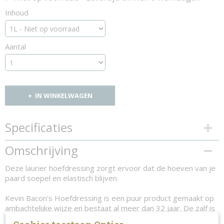
Inhoud
Aantal
IN WINKELWAGEN
Specificaties
Productcode
Omschrijving
1320-11597
Deze laurier hoefdressing zorgt ervoor dat de hoeven van je
paard soepel en elastisch blijven.
Kevin Bacon's Hoefdressing is een puur product gemaakt op
ambachtelijke wijze en bestaat al meer dan 32 jaar. De zalf is
gemaakt van dierlijke vetten en een speciaal extract van