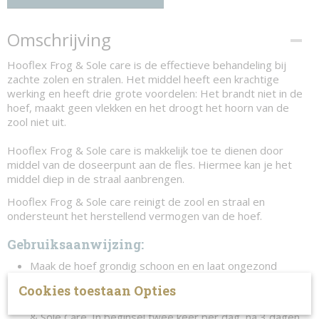
Omschrijving
Hooflex Frog & Sole care is de effectieve behandeling bij
zachte zolen en stralen. Het middel heeft een krachtige
werking en heeft drie grote voordelen: Het brandt niet in de
hoef, maakt geen vlekken en het droogt het hoorn van de
zool niet uit.
Hooflex Frog & Sole care is makkelijk toe te dienen door
middel van de doseerpunt aan de fles. Hiermee kan je het
middel diep in de straal aanbrengen.
Hooflex Frog & Sole care reinigt de zool en straal en
ondersteunt het herstellend vermogen van de hoef.
Gebruiksaanwijzing:
Maak de hoef grondig schoon en en laat ongezond
weefsel door een hoefsmid verwijderen.
Cookies toestaan Opties
Smeer de stralen / te behandelen gebieden in met Frog
& Sole Care. In beginsel twee keer per dag, na 3 dagen