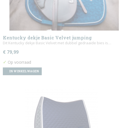
Kentucky dekje Basic Velvet jumping
Dit Kentucky dekje Basic Velvet met dubbel gedraaide bies is…
€ 79,99
✓
Op voorraad
IN WINKELWAGEN