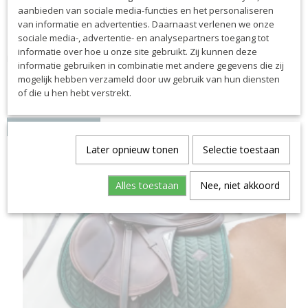
aanbieden van sociale media-functies en het personaliseren
van informatie en advertenties. Daarnaast verlenen we onze
sociale media-, advertentie- en analysepartners toegang tot
Kentucky dekje Velvet Pearls dressage
informatie over hoe u onze site gebruikt. Zij kunnen deze
Door alleen de beste materialen te gebruiken is het dekje…
informatie gebruiken in combinatie met andere gegevens die zij
€ 109,99
mogelijk hebben verzameld door uw gebruik van hun diensten
of die u hen hebt verstrekt.
✓
Op voorraad
IN WINKELWAGEN
Later opnieuw tonen
Selectie toestaan
Alles toestaan
Nee, niet akkoord