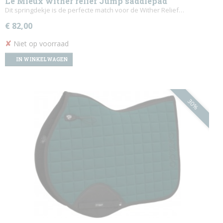
Le Mieux wither relief Jump saddlepad
Dit springdekje is de perfecte match voor de Wither Relief…
€ 82,00
✘
Niet op voorraad
IN WINKELWAGEN
30%