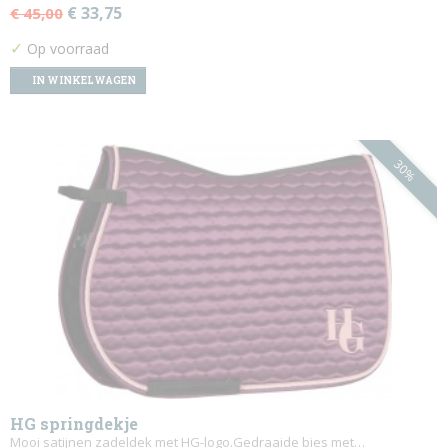
€ 33,75
€ 45,00
✓
Op voorraad
IN WINKELWAGEN
30%
HG springdekje
Mooi satijnen zadeldek met HG-logo.Gedraaide bies met…