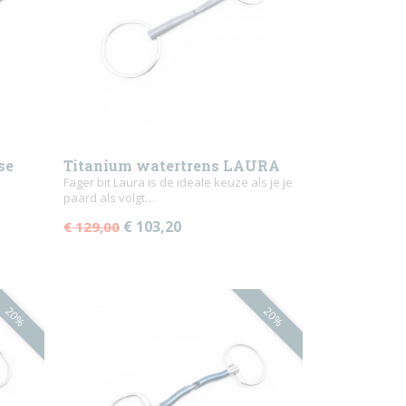
se
Titanium watertrens LAURA
Fager bit Laura is de ideale keuze als je je
paard als volgt…
€ 103,20
€ 129,00
20%
20%