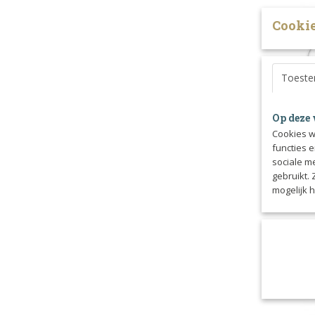
Cookie
Toest
Op deze 
Cookies w
Sweet
functies 
MARC
Baby ful
sociale m
is een m
gebruikt.
mogelijk 
€ 99,0