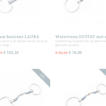
ium bustrens LAURA
Watertrens GUSTAV met 
 Laura is de ideale keuze als je je
iron
Opmerking: Gustav kan op twee m
s volgt…
gebruikt worden,…
€ 103,20
€ 76,00
00
€ 95,00
20%