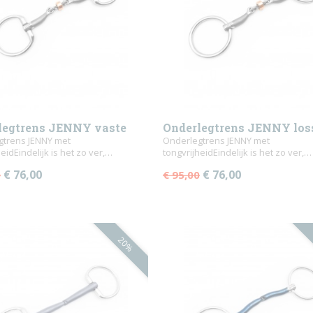
legtrens JENNY vaste
Onderlegtrens JENNY los
n
gtrens JENNY met
ringen
Onderlegtrens JENNY met
eidEindelijk is het zo ver,…
tongvrijheidEindelijk is het zo ver,…
€ 76,00
€ 76,00
0
€ 95,00
20%