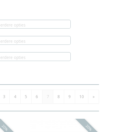
erdere opties
erdere opties
erdere opties
3
4
5
6
7
8
9
10
»
20%
20%