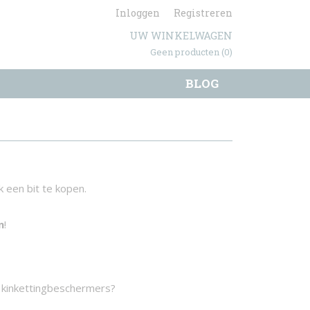
Inloggen
Registreren
UW WINKELWAGEN
Geen producten
(0)
BLOG
k een bit te kopen.
n
!
!
f kinkettingbeschermers?