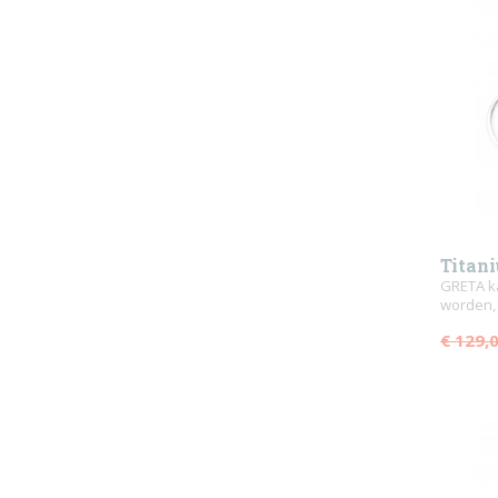
Titan
GRETA k
worden,
€ 129,