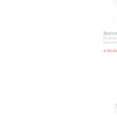
Bustr
tongvr
Dit ana
bit met 
€ 95,0