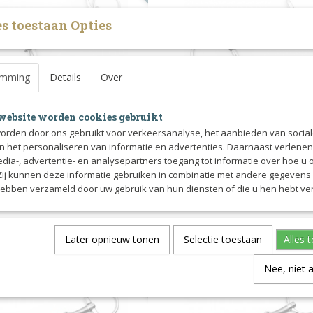
s toestaan Opties
emming
Details
Over
website worden cookies gebruikt
orden door ons gebruikt voor verkeersanalyse, het aanbieden van socia
 iron baby fulmer
Bustrens FELIX met
en het personaliseren van informatie en advertenties. Daarnaast verlene
US
mer MARCUS met sweet iron. Dit bit
tongvrijheid
FELIX is ontworpen met het gevoeli
edia-, advertentie- en analysepartners toegang tot informatie over hoe u 
ix tussen…
in het…
 Zij kunnen deze informatie gebruiken in combinatie met andere gegevens d
hebben verzameld door uw gebruik van hun diensten of die u hen hebt ver
€ 79,20
€ 76,00
0
€ 95,00
Later opnieuw tonen
Selectie toestaan
Alles 
20%
Nee, niet 