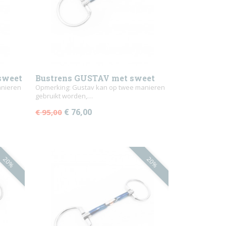
sweet
Bustrens GUSTAV met sweet
anieren
iron
Opmerking: Gustav kan op twee manieren
gebruikt worden,…
€ 76,00
€ 95,00
20%
20%