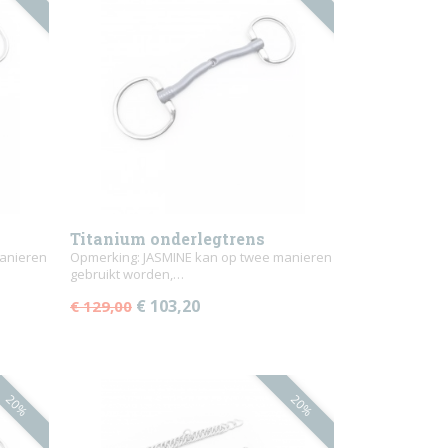
Titanium onderlegtrens
anieren
JASMINE vaste ringen
Opmerking: JASMINE kan op twee manieren
gebruikt worden,…
€ 103,20
€ 129,00
20%
20%