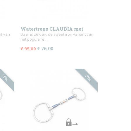
Watertrens CLAUDIA met
nt van
tongvrijheid
Daar is ze dan, de sweet iron variant van
het populaire…
€ 76,00
€ 95,00
20%
20%