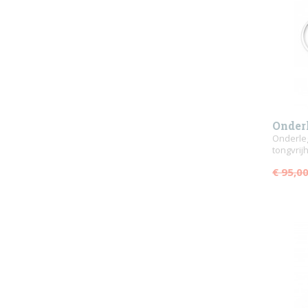
Onder
ringe
Onderle
tongvrijh
€ 95,0