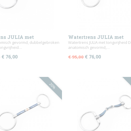
ens JULIA met
Watertrens JULIA met
ijheid
tomisch gevormd, dubbelgebroken
tongvrijheid
Watertrens JULIA met tongvrijheid D
tongvrijheid…
anatomisch gevormd,…
€ 76,00
€ 76,00
0
€ 95,00
20%