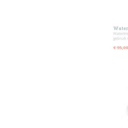
Water
iron
Watertre
gebruik
€ 95,0