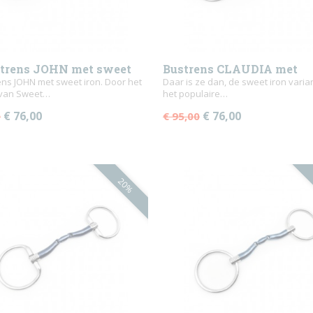
trens JOHN met sweet
Bustrens CLAUDIA met
ns JOHN met sweet iron. Door het
tongvrijheid
Daar is ze dan, de sweet iron varia
 van Sweet…
het populaire…
€ 76,00
€ 76,00
0
€ 95,00
20%