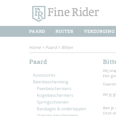
PAARD
RUITER
VERZORGING
Home
>
Paard
>
Bitten
Paard
Bitt
Wij sna
Accessoires
Een goe
Beenbescherming
Daarom 
Peesbeschermers
Wil jij 
Kogelbeschermers
Springschoenen
Ben je
Bandages & onderlappen
Deze vi
Overige beschermers