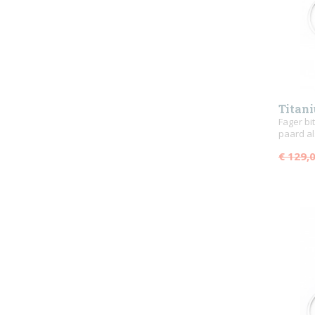
Titan
Fager bit
paard al
€ 129,