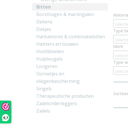
Bitten
Borsttuigen & martingalen
Materia
Dekens
Select
Dekjes
Type bi
Hackamores & combinatiebitten
Select
Halsters en touwen
Merk
Hoofdstellen
Select
Hulpteugels
Type a
Longeren
Select
Oornetjes en
vliegenbescherming
Singels
Sortee
Therapeutische producten
Zadelonderleggers
Zadels
9,7