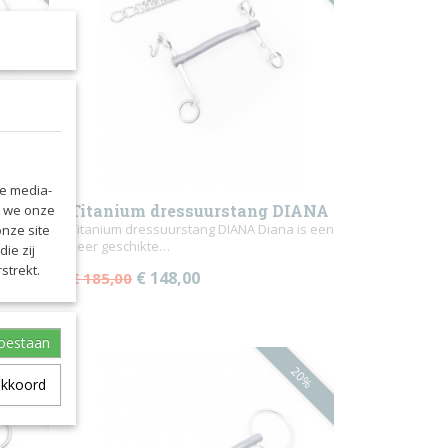
le media-
Titanium dressuurstang DIANA
n we onze
ge paard
Titanium dressuurstang DIANA Diana is een
onze site
zeer geschikte…
ie zij
strekt.
€ 148,00
€ 185,00
toestaan
20%
20%
akkoord