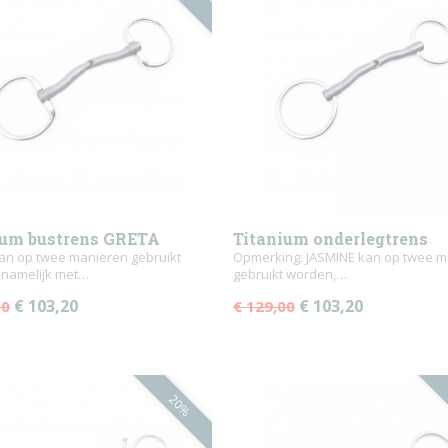
ium bustrens GRETA
Titanium onderlegtrens
an op twee manieren gebruikt
JASMINE losse ringen
Opmerking: JASMINE kan op twee m
 namelijk met…
gebruikt worden,…
€ 103,20
€ 103,20
00
€ 129,00
20%