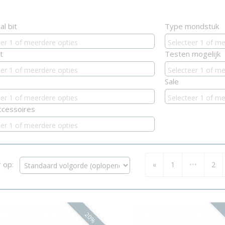
al bit
Type mondstuk
eer 1 of meerdere opties
Selecteer 1 of me
t
Testen mogelijk
eer 1 of meerdere opties
Selecteer 1 of me
Sale
eer 1 of meerdere opties
Selecteer 1 of me
ccessoires
eer 1 of meerdere opties
r op:
«
1
•••
2
20%